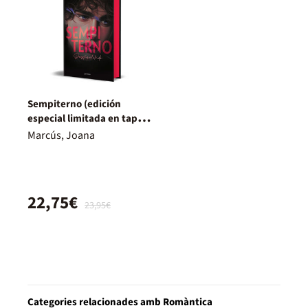
Sempiterno (edición
especial limitada en tapa
dura y con cantos tintados)
Marcús, Joana
(Bilogía Extraños 2)
22,75€
23,95€
Categories relacionades amb Romàntica