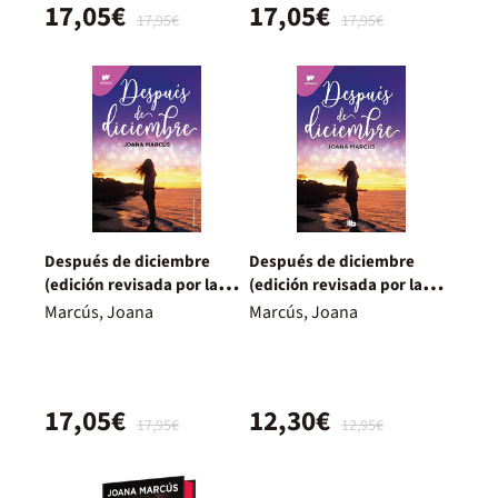
17,05€
17,05€
17,95€
17,95€
Después de diciembre
Después de diciembre
(edición revisada por la
(edición revisada por la
autora) (Meses a tu lado 2)
autora) (edición limitada)
Marcús, Joana
Marcús, Joana
(Meses a tu lado 2)
17,05€
12,30€
17,95€
12,95€