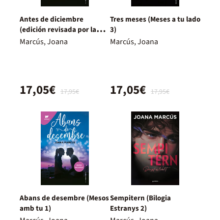
Antes de diciembre
Tres meses (Meses a tu lado
(edición revisada por la
3)
autora) (Meses a tu lado 1)
Marcús, Joana
Marcús, Joana
17,05€
17,05€
17,95€
17,95€
Abans de desembre (Mesos
Sempitern (Bilogia
amb tu 1)
Estranys 2)