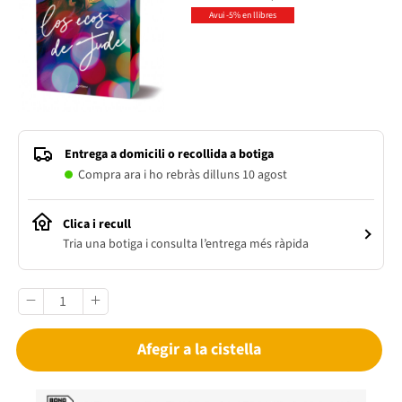
Avui -5% en llibres
Entrega a domicili o recollida a botiga
Compra ara i ho rebràs dilluns 10 agost
Clica i recull
Tria una botiga i consulta l’entrega més ràpida
Afegir a la cistella