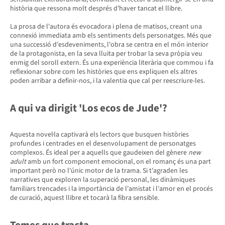
història que ressona molt després d'haver tancat el llibre.
La prosa de l'autora és evocadora i plena de matisos, creant una
connexió immediata amb els sentiments dels personatges. Més que
una successió d'esdeveniments, l'obra se centra en el món interior
de la protagonista, en la seva lluita per trobar la seva pròpia veu
enmig del soroll extern. És una experiència literària que commou i fa
reflexionar sobre com les històries que ens expliquen els altres
poden arribar a definir-nos, i la valentia que cal per reescriure-les.
A qui va dirigit 'Los ecos de Jude'?
Aquesta novel·la captivarà els lectors que busquen històries
profundes i centrades en el desenvolupament de personatges
complexos. És ideal per a aquells que gaudeixen del gènere
new
adult
amb un fort component emocional, on el romanç és una part
important però no l'únic motor de la trama. Si t'agraden les
narratives que exploren la superació personal, les dinàmiques
familiars trencades i la importància de l'amistat i l'amor en el procés
de curació, aquest llibre et tocarà la fibra sensible.
Temes que tracta