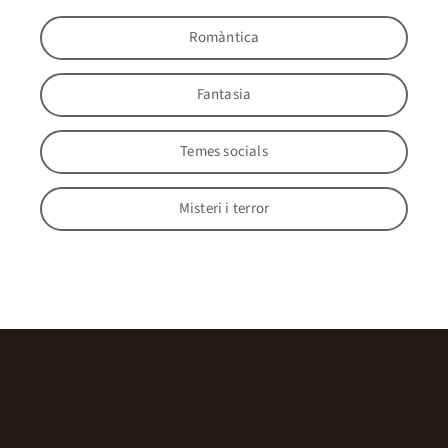
Romàntica
Fantasia
Temes socials
Misteri i terror