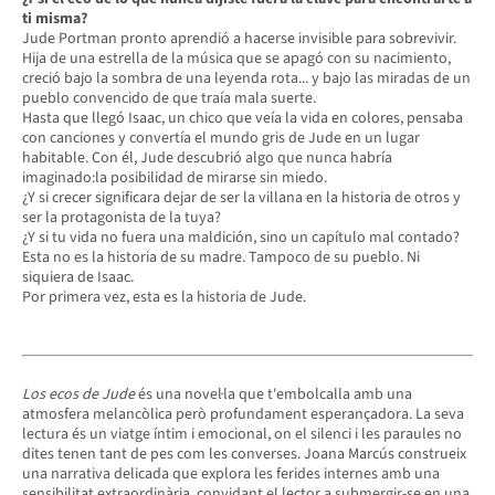
ti misma?
Jude Portman pronto aprendió a hacerse invisible para sobrevivir.
Hija de una estrella de la música que se apagó con su nacimiento,
creció bajo la sombra de una leyenda rota... y bajo las miradas de un
pueblo convencido de que traía mala suerte.
Hasta que llegó Isaac, un chico que veía la vida en colores, pensaba
con canciones y convertía el mundo gris de Jude en un lugar
habitable. Con él, Jude descubrió algo que nunca habría
imaginado:la posibilidad de mirarse sin miedo.
¿Y si crecer significara dejar de ser la villana en la historia de otros y
ser la protagonista de la tuya?
¿Y si tu vida no fuera una maldición, sino un capítulo mal contado?
Esta no es la historia de su madre. Tampoco de su pueblo. Ni
siquiera de Isaac.
Por primera vez, esta es la historia de Jude.
Los ecos de Jude
és una novel·la que t'embolcalla amb una
atmosfera melancòlica però profundament esperançadora. La seva
lectura és un viatge íntim i emocional, on el silenci i les paraules no
dites tenen tant de pes com les converses. Joana Marcús construeix
una narrativa delicada que explora les ferides internes amb una
sensibilitat extraordinària, convidant el lector a submergir-se en una