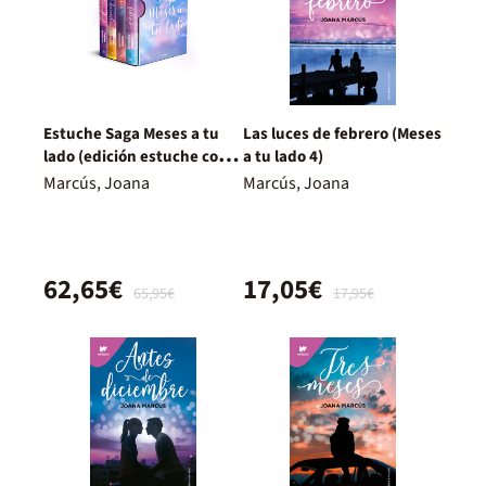
Estuche Saga Meses a tu
Las luces de febrero (Meses
lado (edición estuche con
a tu lado 4)
las 4 novelas)
Marcús, Joana
Marcús, Joana
62,65€
17,05€
65,95€
17,95€