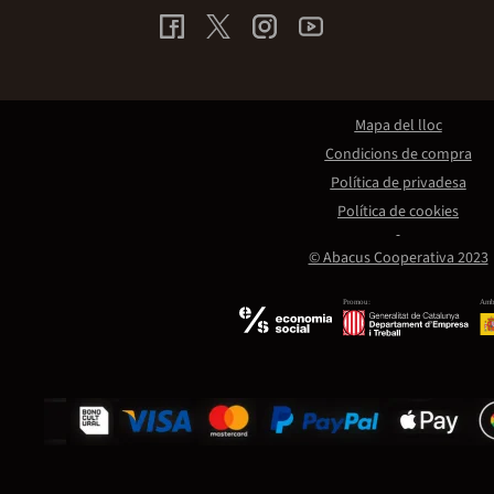
Mapa del lloc
Condicions de compra
Política de privadesa
Política de cookies
© Abacus Cooperativa 2023
Promou:
Amb 