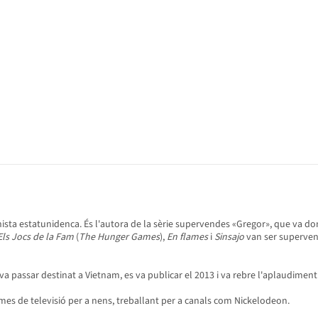
nista estatunidenca. És l'autora de la sèrie supervendes «Gregor», que va do
Els Jocs de la Fam
(
The Hunger Games
),
En flames
i
Sinsajo
van ser superven
e va passar destinat a Vietnam, es va publicar el 2013 i va rebre l'aplaudiment
es de televisió per a nens, treballant per a canals com Nickelodeon.