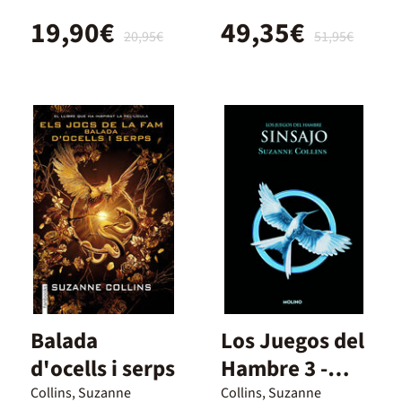
nuevo diseño
19,90€
49,35€
internacional)
20,95€
51,95€
Balada
Los Juegos del
d'ocells i serps
Hambre 3 -
Sinsajo
Collins, Suzanne
Collins, Suzanne