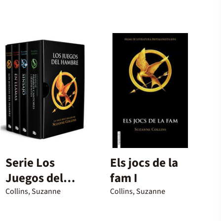
Serie Los
Els jocs de la
Juegos del
fam I
Hambre - Los
Collins, Suzanne
Collins, Suzanne
juegos del