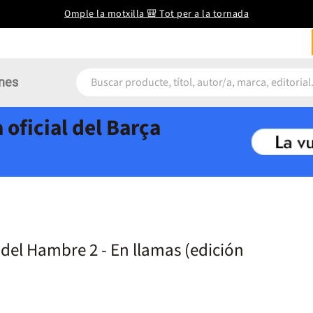
Omple la motxilla 🎒 Tot per a la tornada
nes
 oficial del Barça
del Hambre 2 - En llamas (edición