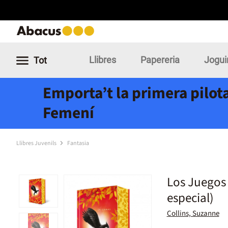
Llibres
Papereria
Jogui
Tot
Emporta’t la primera pilota
Femení
Llibres Juvenils
Fantasia
Los Juegos 
especial)
Collins, Suzanne