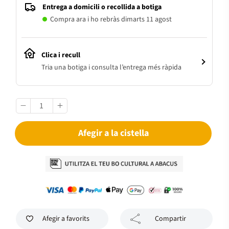
Entrega a domicili o recollida a botiga
Compra ara i ho rebràs dimarts 11 agost
Clica i recull
Tria una botiga i consulta l’entrega més ràpida
Afegir a la cistella
Afegir a favorits
Compartir