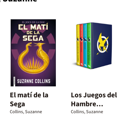
El matí de la
Los Juegos del
Sega
Hambre
(edición
Collins, Suzanne
Collins, Suzanne
estuche con