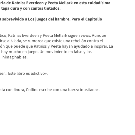
ria de Katniss Everdeen y Peeta Mellark en esta cuidadísima
n tapa dura y con cantos tintados.
 sobrevivido a Los juegos del hambre. Pero el Capitolio
ico, Katniss Everdeen y Peeta Mellark siguen vivos. Aunque
irse aliviada, se rumorea que existe una rebelión contra el
lión que puede que Katniss y Peeta hayan ayudado a inspirar. La
y hay mucho en juego. Un movimiento en falso y las
 inimaginables.
r... Este libro es adictivo».
ta con finura, Collins escribe con una fuerza inusitada».