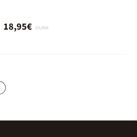
Hambre
18,95€
19,95€