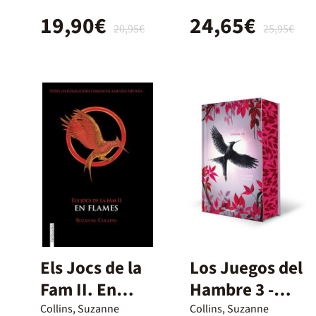
(edición
19,90€
24,65€
especial)
20,95€
25,95€
Els Jocs de la
Los Juegos del
Fam II. En
Hambre 3 -
flames
Sinsajo
Collins, Suzanne
Collins, Suzanne