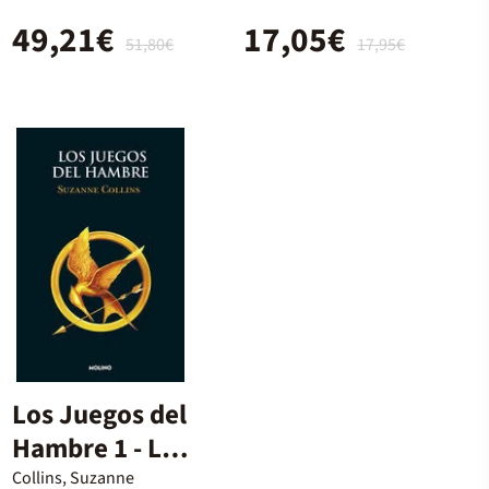
hambre
49,21€
17,05€
(estuche con:
51,80€
17,95€
Los juegos del
hambre/En
llamas/Sinsajo
/Balada de
pájaros
cantores y
serpientes)
Los Juegos del
Hambre 1 - Los
Juegos del
Collins, Suzanne