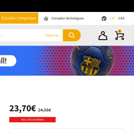
Escoles i empreses
Cercador de botigues
CAT
CAS
0
Esborrar
23,70€
24,95€
Avui -5% en llibres