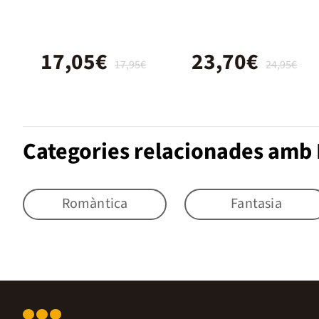
(edición
especial)
17,05€
23,70€
17,95€
24,95€
Categories relacionades amb 
Romàntica
Fantasia