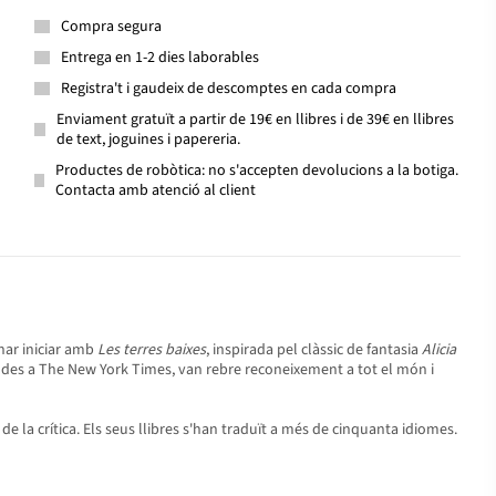
Compra segura
Entrega en 1-2 dies laborables
Registra't i gaudeix de descomptes en cada compra
Enviament gratuït a partir de 19€ en llibres i de 39€ en llibres
de text, joguines i papereria.
Productes de robòtica: no s'accepten devolucions a la botiga.
Contacta amb atenció al client
nar iniciar amb
Les terres baixes
, inspirada pel clàssic de fantasia
Alicia
des a The New York Times, van rebre reconeixement a tot el món i
 de la crítica. Els seus llibres s'han traduït a més de cinquanta idiomes.