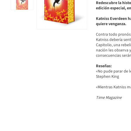
Redescubre la histo
edición especial, e
Katniss Everdeen ha
quiere venganza.
Contra todo pronóst
Katniss debería sent
Capitolio, una rebe
nación les observa 
consecuencias serán
Reseñas:
«No pude parar de lee
Stephen King
«Mientras Katniss ma
Time Magazine