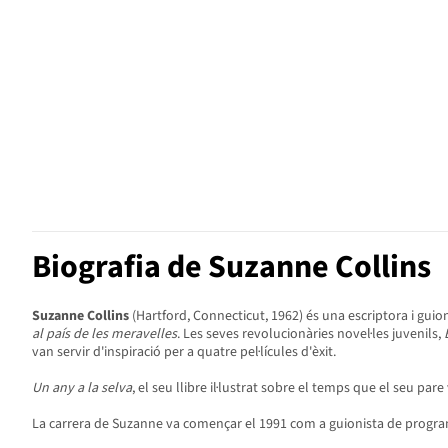
Biografia de Suzanne Collins
Suzanne Collins
(Hartford, Connecticut, 1962) és una escriptora i guio
al país de les meravelles
. Les seves revolucionàries novel·les juvenils,
van servir d'inspiració per a quatre pel·lícules d'èxit.
Un any a la selva
, el seu llibre il·lustrat sobre el temps que el seu par
La carrera de Suzanne va començar el 1991 com a guionista de program