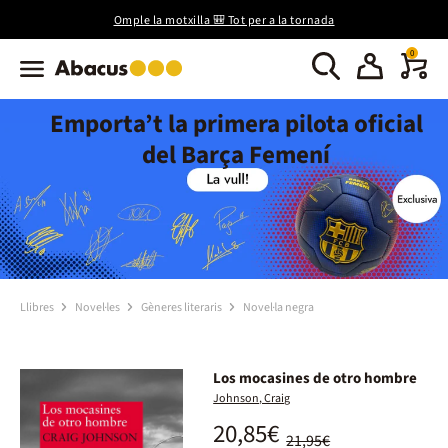
Omple la motxilla 🎒 Tot per a la tornada
0
Emporta’t la primera pilota oficial
del Barça Femení
Llibres
Novel·les
Gèneres literaris
Novel·la negra
Los mocasines de otro hombre
Johnson, Craig
20,85€
21,95€