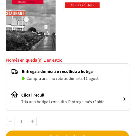
Avui -5% en llibres
Només en queda(n)
1
en estoc
Entrega a domicili o recollida a botiga
Compra ara i ho rebràs dimarts 11 agost
Clica i recull
Tria una botiga i consulta l’entrega més ràpida