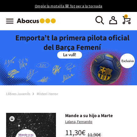
Omple la motxilla 🎒 Tot per a la tornada
0
Emporta’t la primera pilota oficial
del Barça Femení
Llibres Juvenils
Misteri i terror
Mande a su hijo a Marte
Lalana, Fernando
11,30€
11,90€