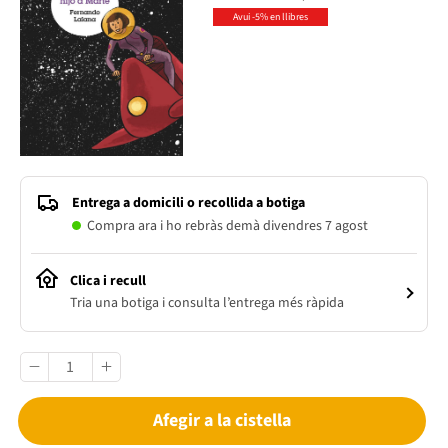
Avui -5% en llibres
Entrega a domicili o recollida a botiga
Compra ara i ho rebràs demà divendres 7 agost
Clica i recull
Tria una botiga i consulta l’entrega més ràpida
Afegir a la cistella