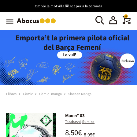
Omple la motxilla 🎒 Tot per a la tornada
0
Emporta’t la primera pilota oficial
del Barça Femení
Llibres
Còmic
Còmic i manga
Shonen Manga
Mao nº 03
Takahashi, Rumiko
8,50€
8,95€