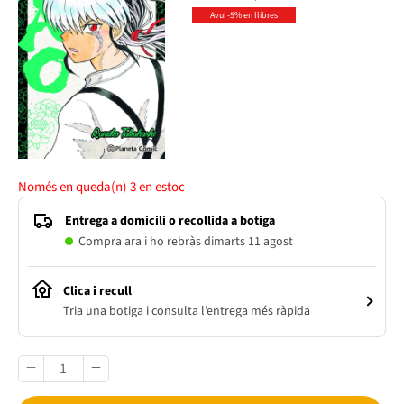
Avui -5% en llibres
Només en queda(n)
3
en estoc
Entrega a domicili o recollida a botiga
Compra ara i ho rebràs dimarts 11 agost
Clica i recull
Tria una botiga i consulta l’entrega més ràpida