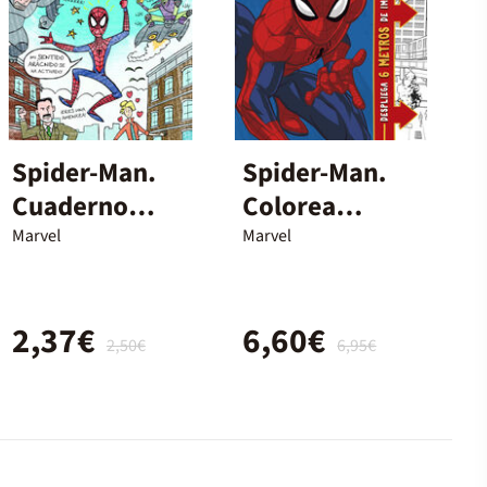
Spider-Man.
Spider-Man.
Cuaderno
Colorea
arácnido
infinito
Marvel
Marvel
2,37€
6,60€
2,50€
6,95€