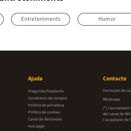
Entreteniments
Humor
Ajuda
Contacte
Formulari de co
Preguntes freqüents
Condicions de compra
Whatsapp
Política de privadesa
(*) L'enviament 
Política de cookies
del canal de Wh
Canal de denúncies
l'acceptació de 
Avís legal