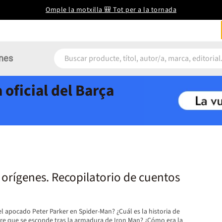
Omple la motxilla 🎒 Tot per a la tornada
nes
 oficial del Barça
 orígenes. Recopilatorio de cuentos
l apocado Peter Parker en Spider-Man? ¿Cuál es la historia de
re que se esconde tras la armadura de Iron Man? ¿Cómo era la