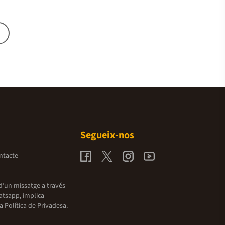
Segueix-nos
ntacte
d’un missatge a través
atsapp, implica
la
Política de Privadesa.