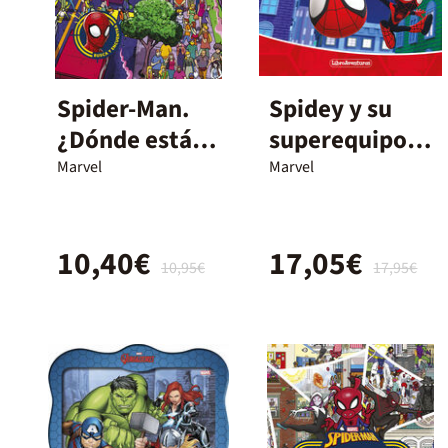
Spider-Man.
Spidey y su
¿Dónde está
superequipo.
Spider-Man?
Libroaventura
Marvel
Marvel
s
10,40€
17,05€
10,95€
17,95€