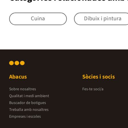
Cuina
Dibuix i pintura
Abacus
Sòcies i socis
Sobre nosaltres
Fes-te soci/a
Qualitat i medi ambient
Buscador de botigues
Treballa amb nosaltres
Empreses i escoles