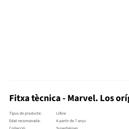
Fitxa tècnica - Marvel. Los or
Tipus de producte:
Llibre
Edat recomanada:
A partir de 7 anys
Col·lecció:
Superhéroes