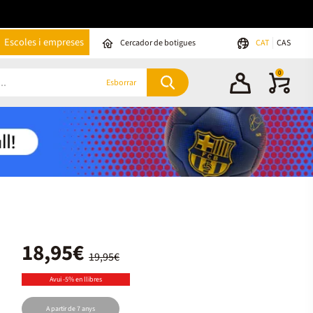
Escoles i empreses
Cercador de botigues
CAT
CAS
0
Esborrar
18,95€
19,95€
Avui -5% en llibres
A partir de 7 anys