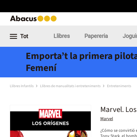
Llibres
Papereria
Jogui
Tot
Emporta’t la primera pilota
Femení
Llibres Infantils
Llibres de manualitats i entreteniments
Entreteniments
Marvel. Los
Marvel
¿Cómo se convirtió e
Tony Stark, el homb