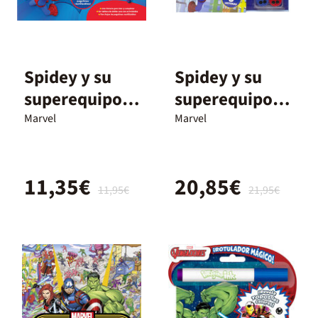
Spidey y su
Spidey y su
superequipo.
superequipo.
Maletín de
Cine en casa
Marvel
Marvel
cuentos,
actividades y
11,35€
20,85€
pegatinas
11,95€
21,95€