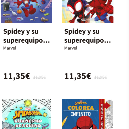
Spidey y su
Spidey y su
superequipo.
superequipo.
¿Dónde está
Mini-
Marvel
Marvel
Spidey?
Libroaventura
s
11,35€
11,35€
11,95€
11,95€