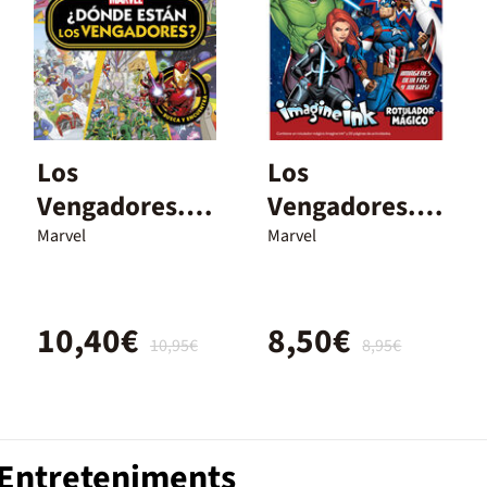
Los
Los
Vengadores.
Vengadores.
¿Dónde están
Rotulador
Marvel
Marvel
los
mágico
Vengadores?
10,40€
8,50€
10,95€
8,95€
 Entreteniments