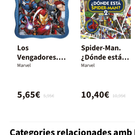
Los
Spider-Man.
Vengadores.
¿Dónde está
Caja metálica
Spider-Man? 2
Marvel
Marvel
2
5,65€
10,40€
5,95€
10,95€
Categories relacionades amb