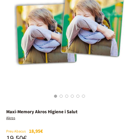
1
2
3
4
5
6
Maxi-Memory Akros Higiene i Salut
Akros
18,95€
Preu Abacus
19,50€