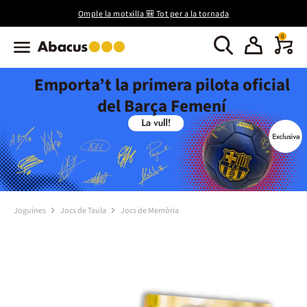
Omple la motxilla 🎒 Tot per a la tornada
0
Emporta’t la primera pilota oficial
del Barça Femení
Joguines
Jocs de Taula
Jocs de Memòria