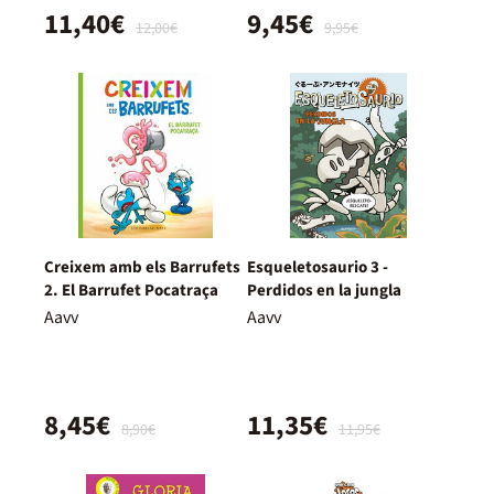
11,40€
9,45€
12,00€
9,95€
Creixem amb els Barrufets
Esqueletosaurio 3 -
2. El Barrufet Pocatraça
Perdidos en la jungla
Aavv
Aavv
8,45€
11,35€
8,90€
11,95€