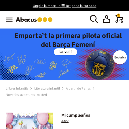
Omple la motxilla 🎒 Tot per a la tornada
0
Emporta’t la primera pilota oficial
del Barça Femení
Llibres Infantils
Literatura infantil
A partir de 7 anys
Novel·les, aventures i misteri
Mi cumpleaños
Aavv