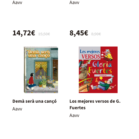
tomo 9
de la foscor
Aavv
Aavv
14,72€
8,45€
15,50€
8,90€
Demà serà una cançó
Los mejores versos de G.
Fuertes
Aavv
Aavv