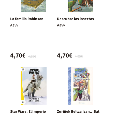
La familia Robinson
Descubre los insectos
Aavv
Aavv
4,70€
4,70€
4,95€
4,95€
Star Wars. El Imperio
Zuriñek Beltza Izan...Bat