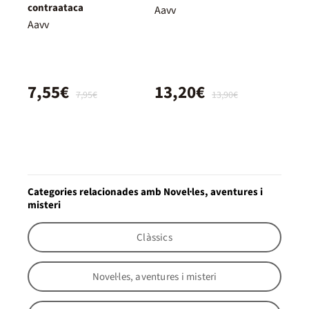
contraataca
Aavv
Aavv
7,55€
13,20€
7,95€
13,90€
Categories relacionades amb Novel·les, aventures i
misteri
Clàssics
Novel·les, aventures i misteri