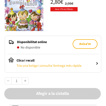
2,80€
2,95€
Avui -5% en llibres
Disponibilitat online
Avisa'm
No disponible
Clica i recull
Tria una botiga i consulta l’entrega més ràpida
Afegir a la cistella