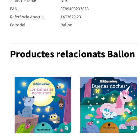
Tipus de tapa:
Dura
EAN:
9789403233833
Referència Abacus:
1473629.23
Editorial:
Ballon
Productes relacionats Ballon