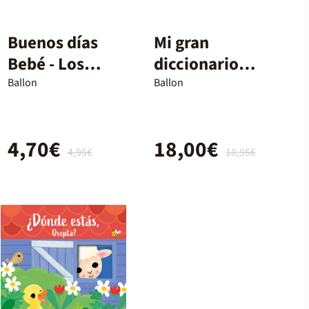
Buenos días
Mi gran
Bebé - Los
diccionario
animales
sonoro
Ballon
Ballon
domésticos
4,70€
18,00€
4,95€
18,95€