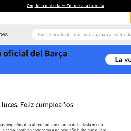
Omple la motxilla 🎒 Tot per a la tornada
nes
 oficial del Barça
n luces: Feliz cumpleaños
 más pequeños descubren todo un mundo de fantasía mientras
 a la cama. También conocerán a un pequeño búho que quiere