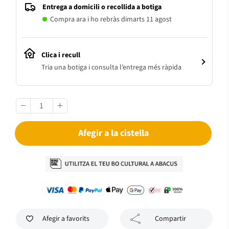
Entrega a domicili o recollida a botiga
Compra ara i ho rebràs dimarts 11 agost
Clica i recull
Tria una botiga i consulta l’entrega més ràpida
Afegir a la cistella
Afegir a favorits
Compartir