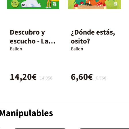
Descubro y
¿Dónde estás,
escucho - La
osito?
naturaleza
Ballon
Ballon
14,20€
6,60€
14,95€
6,95€
 Manipulables