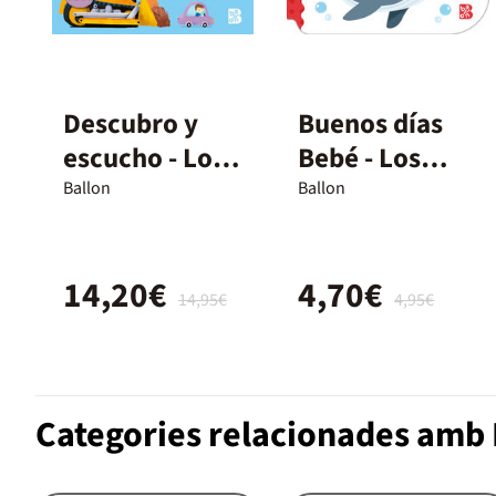
Descubro y
Buenos días
escucho - Los
Bebé - Los
transportes
animales
Ballon
Ballon
marinos
14,20€
4,70€
14,95€
4,95€
Categories relacionades amb