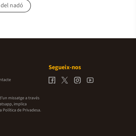
e del nadó
Segueix-nos
ntacte
d’un missatge a través
atsapp, implica
la
Política de Privadesa.