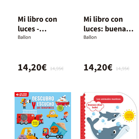
Mi libro con
Mi libro con
luces -
luces: buenas
Animales
noches
Ballon
Ballon
nocturnos
14,20€
14,20€
14,95€
14,95€