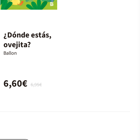
¿Dónde estás,
ovejita?
Ballon
6,60€
6,95€