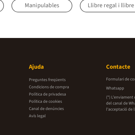
Manipulables
Llibre regal i llibr
Ajuda
Contacte
Formulari de co
Preguntes freqüents
Condicions de compra
Whatsapp
Política de privadesa
(*) L'enviament 
Política de cookies
del canal de Wh
Canal de denúncies
l'acceptació de 
Avís legal