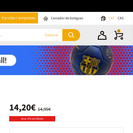
Escoles i empreses
Cercador de botigues
CAT
CAS
0
Esborrar
14,20€
14,95€
Avui -5% en llibres