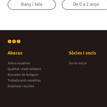
Bany i tela
De 0 a 2 anys
Abacus
Sòcies i socis
Sobre nosaltres
Fes-te soci/a
Qualitat i medi ambient
Buscador de botigues
Treballa amb nosaltres
Empreses i escoles