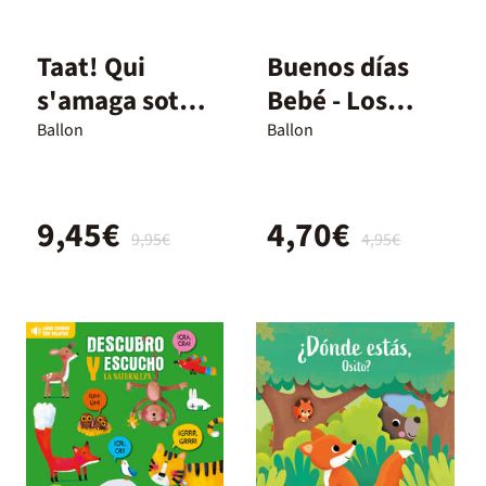
Taat! Qui
Buenos días
s'amaga sota
Bebé - Los
l'aigua
animales de la
Ballon
Ballon
granja
9,45€
4,70€
9,95€
4,95€