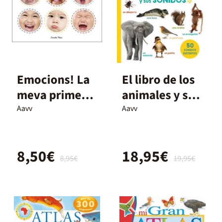
Emocions! La
El libro de los
meva primera
animales y sus
biblioteca
sonidos
Aavv
Aavv
Montessori
8,50€
18,95€
8,95€
19,95€