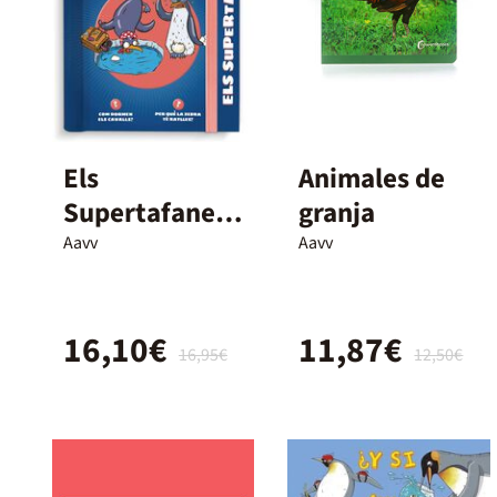
Els
Animales de
Supertafaners
granja
. Animals
Aavv
Aavv
16,10€
11,87€
16,95€
12,50€