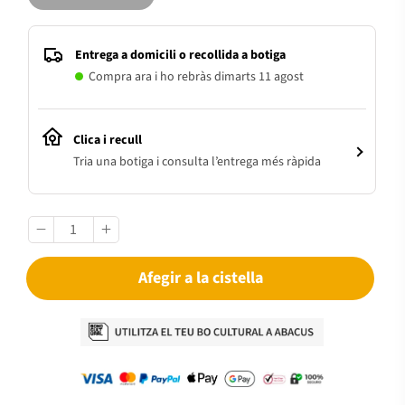
Entrega a domicili o recollida a botiga
Compra ara i ho rebràs dimarts 11 agost
Clica i recull
Tria una botiga i consulta l’entrega més ràpida
Afegir a la cistella