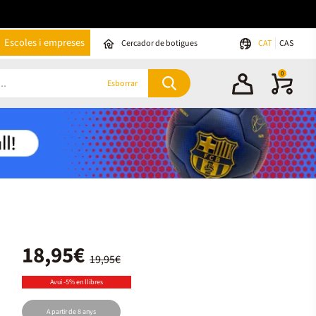
Escoles i empreses
Cercador de botigues
CAT
CAS
0
Esborrar
18,95€
19,95€
Avui -5% en llibres
A partir de 8 anys