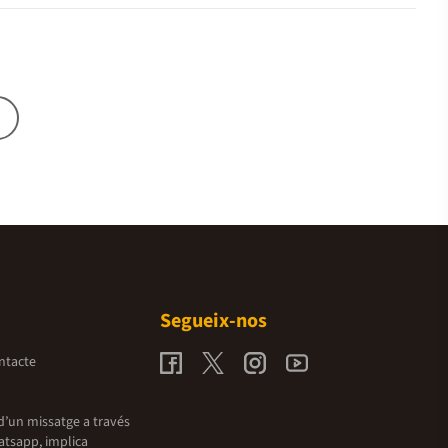
Segueix-nos
ntacte
d’un missatge a través
atsapp, implica