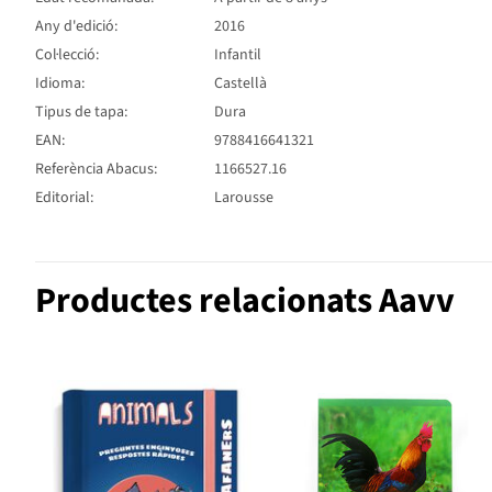
Any d'edició:
2016
Col·lecció:
Infantil
Idioma:
Castellà
Tipus de tapa:
Dura
EAN:
9788416641321
Referència Abacus:
1166527.16
Editorial:
Larousse
Productes relacionats Aavv