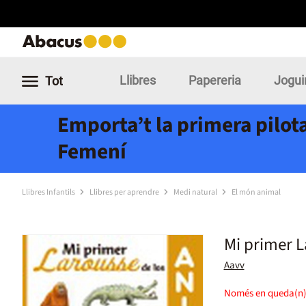
Llibres
Papereria
Jogui
Tot
Emporta’t la primera pilota
Femení
Llibres Infantils
Llibres per aprendre
Medi natural
El món animal
Mi primer L
Aavv
Només en queda(n