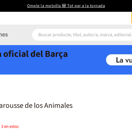
Omple la motxilla 🎒 Tot per a la tornada
nes
 oficial del Barça
arousse de los Animales
)
3
en estoc