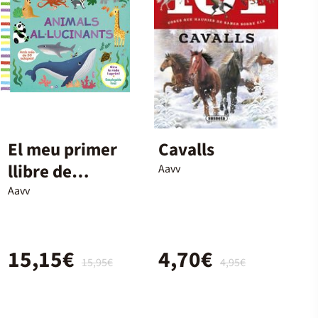
El meu primer
Cavalls
llibre de
Aavv
ciència.
Aavv
Animals
al·lucinants
15,15€
4,70€
15,95€
4,95€