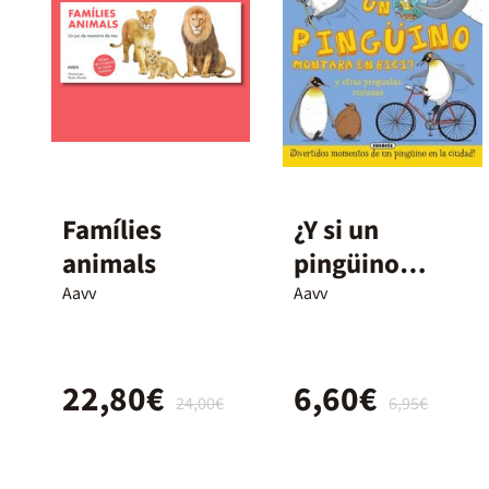
Famílies
¿Y si un
animals
pingüino
montara en
Aavv
Aavv
bici?
22,80€
6,60€
24,00€
6,95€