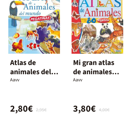
Atlas de
Mi gran atlas
animales del
de animales
mundo con
con pegatinas
Aavv
Aavv
pegatinas
2,80€
3,80€
2,95€
4,00€