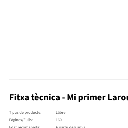
Fitxa tècnica - Mi primer Lar
Tipus de producte:
Llibre
Pàgines/Fulls:
160
Edat recomanada:
A partir de 8 anys