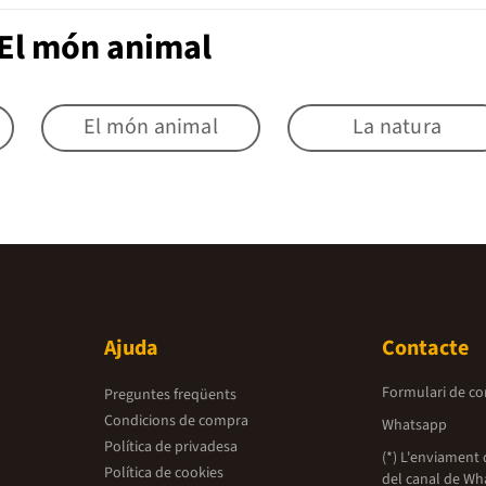
 El món animal
El món animal
La natura
Ajuda
Contacte
Formulari de co
Preguntes freqüents
Condicions de compra
Whatsapp
Política de privadesa
(*) L'enviament 
Política de cookies
del canal de Wh