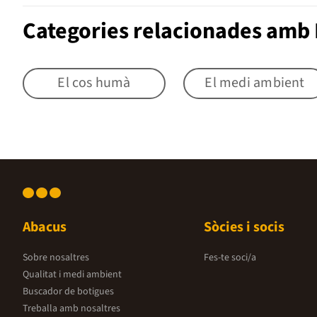
Categories relacionades amb
El cos humà
El medi ambient
Abacus
Sòcies i socis
Sobre nosaltres
Fes-te soci/a
Qualitat i medi ambient
Buscador de botigues
Treballa amb nosaltres