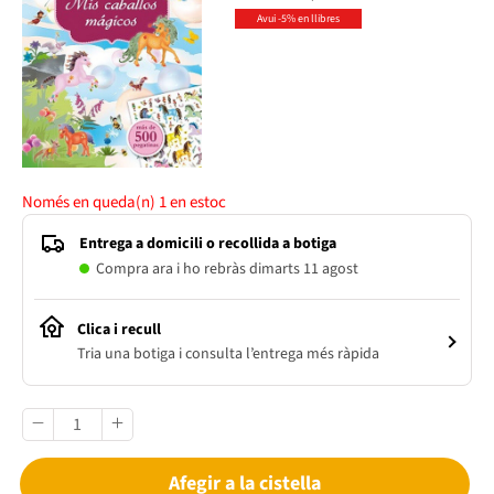
Avui -5% en llibres
Només en queda(n)
1
en estoc
Entrega a domicili o recollida a botiga
Compra ara i ho rebràs dimarts 11 agost
Clica i recull
Tria una botiga i consulta l’entrega més ràpida
Afegir a la cistella