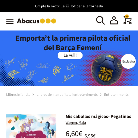
Omple la motxilla 🎒 Tot per a la tornada
0
Emporta’t la primera pilota oficial
del Barça Femení
Llibres Infantils
Llibres de manualitats i entreteniments
Entreteniments
Mis caballos mágicos- Pegatinas
Wagner, Maja
6,60€
6,95€