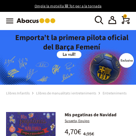
Omple la motxilla 🎒 Tot per a la tornada
0
Emporta’t la primera pilota oficial
del Barça Femení
Llibres Infantils
Llibres de manualitats i entreteniments
Entreteniments
Mis pegatinas de Navidad
Susaeta, Equipo
4,70€
4,95€