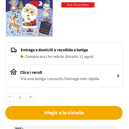
Avui -5% en llibres
Entrega a domicili o recollida a botiga
Compra ara i ho rebràs dimarts 11 agost
Clica i recull
Tria una botiga i consulta l’entrega més ràpida
Afegir a la cistella