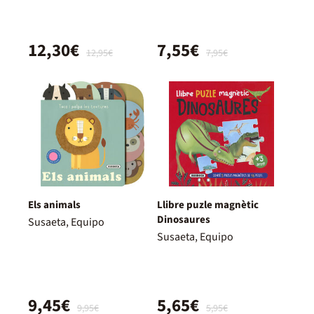
12,30€
7,55€
12,95€
7,95€
Els animals
Llibre puzle magnètic
Dinosaures
Susaeta, Equipo
Susaeta, Equipo
9,45€
5,65€
9,95€
5,95€