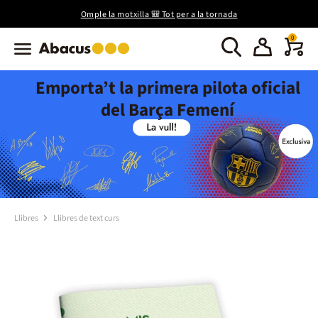
Omple la motxilla 🎒 Tot per a la tornada
0
Emporta’t la primera pilota oficial
del Barça Femení
Llibres
Llibres de text curs