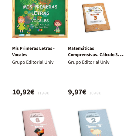
Mis Primeras Letras -
Matemáticas
Vocales
Comprensivas. Cálculo 3
GEU
Grupo Editorial Univ
Grupo Editorial Univ
10,92€
9,97€
11,49€
10,49€