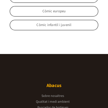
Còmic europeu
Còmic infantil i juvenil
Abacus
Sobre nosaltres
Qualitat i medi ambient
Buscador de botigues