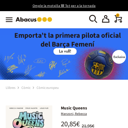
Omple la motxilla 🎒 Tot per a la tornada
0
Emporta’t la primera pilota oficial
del Barça Femení
Llibres
Còmic
Còmic europeu
Music Queens
Manzoni, Rebecca
20,85€
21,95€