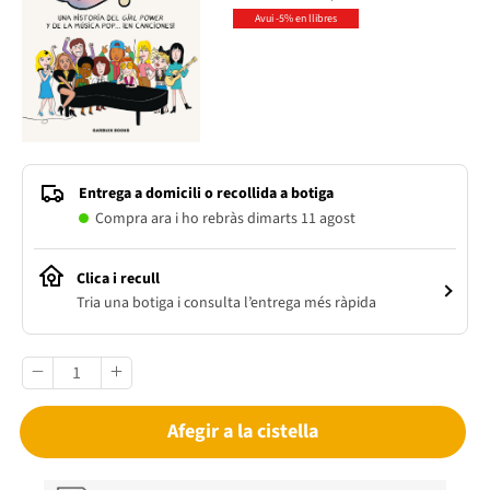
Avui -5% en llibres
Entrega a domicili o recollida a botiga
Compra ara i ho rebràs dimarts 11 agost
Clica i recull
Tria una botiga i consulta l’entrega més ràpida
Afegir a la cistella