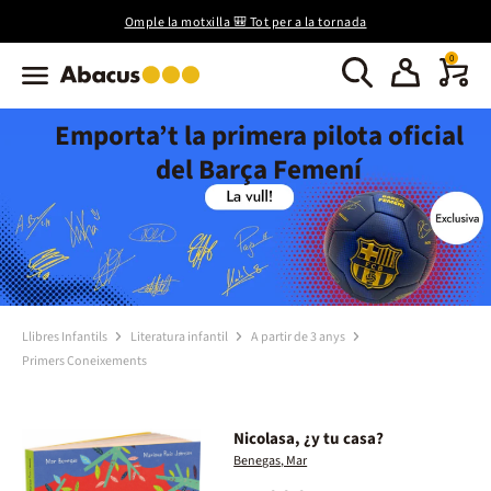
Omple la motxilla 🎒 Tot per a la tornada
0
Emporta’t la primera pilota oficial
del Barça Femení
Llibres Infantils
Literatura infantil
A partir de 3 anys
Primers Coneixements
Nicolasa, ¿y tu casa?
Benegas, Mar