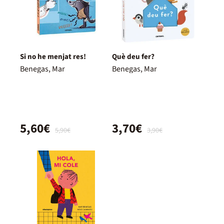
Si no he menjat res!
Què deu fer?
Benegas, Mar
Benegas, Mar
5,60€
3,70€
5,90€
3,90€