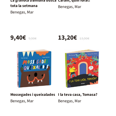
La granota Damiana busca
Caram, quin forat!
tota la setmana
Benegas, Mar
Benegas, Mar
9,40€
13,20€
9,90€
13,90€
Mossegades i queixalades
I la teva casa, Tomasa?
Benegas, Mar
Benegas, Mar