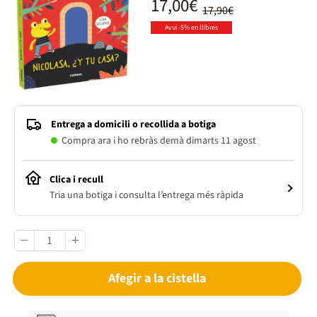
17,00€
17,90€
Avui -5% en llibres
Entrega a domicili o recollida a botiga
Compra ara i ho rebràs demà dimarts 11 agost
Clica i recull
Tria una botiga i consulta l’entrega més ràpida
Afegir a la cistella