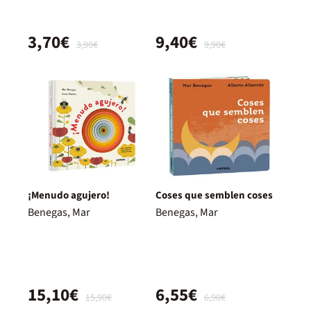
3,70€
9,40€
3,90€
9,90€
¡Menudo agujero!
Coses que semblen coses
Benegas, Mar
Benegas, Mar
15,10€
6,55€
15,90€
6,90€