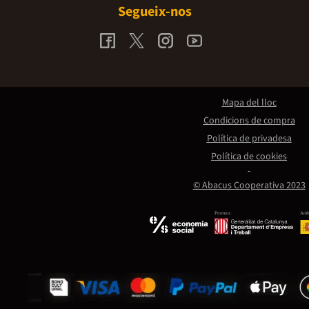
Segueix-nos
Mapa del lloc
Condicions de compra
Política de privadesa
Política de cookies
© Abacus Cooperativa 2023
Promou:
Amb 