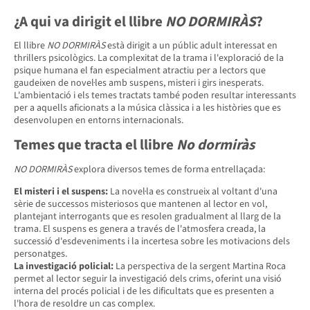
¿A qui va dirigit el llibre
NO DORMIRÀS
?
El llibre
NO DORMIRÀS
està dirigit a un públic adult interessat en
thrillers psicològics. La complexitat de la trama i l'exploració de la
psique humana el fan especialment atractiu per a lectors que
gaudeixen de novel·les amb suspens, misteri i girs inesperats.
L'ambientació i els temes tractats també poden resultar interessants
per a aquells aficionats a la música clàssica i a les històries que es
desenvolupen en entorns internacionals.
Temes que tracta el llibre
No dormiràs
NO DORMIRÀS
explora diversos temes de forma entrellaçada:
El misteri i el suspens:
La novel·la es construeix al voltant d'una
sèrie de successos misteriosos que mantenen al lector en vol,
plantejant interrogants que es resolen gradualment al llarg de la
trama. El suspens es genera a través de l'atmosfera creada, la
successió d'esdeveniments i la incertesa sobre les motivacions dels
personatges.
La investigació policial:
La perspectiva de la sergent Martina Roca
permet al lector seguir la investigació dels crims, oferint una visió
interna del procés policial i de les dificultats que es presenten a
l'hora de resoldre un cas complex.