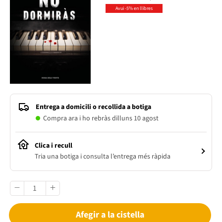
Avui -5% en llibres
Entrega a domicili o recollida a botiga
Compra ara i ho rebràs dilluns 10 agost
Clica i recull
Tria una botiga i consulta l’entrega més ràpida
Afegir a la cistella