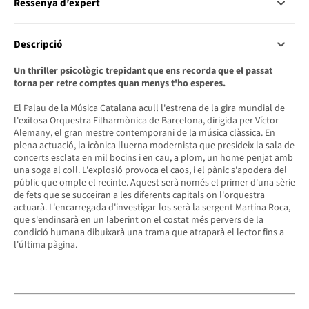
Ressenya d’expert
Descripció
Un thriller psicològic trepidant que ens recorda que el passat
torna per retre comptes quan menys t'ho esperes.
El Palau de la Música Catalana acull l'estrena de la gira mundial de
l'exitosa Orquestra Filharmònica de Barcelona, dirigida per Víctor
Alemany, el gran mestre contemporani de la música clàssica. En
plena actuació, la icònica lluerna modernista que presideix la sala de
concerts esclata en mil bocins i en cau, a plom, un home penjat amb
una soga al coll. L'explosió provoca el caos, i el pànic s'apodera del
públic que omple el recinte. Aquest serà només el primer d'una sèrie
de fets que se succeiran a les diferents capitals on l'orquestra
actuarà. L'encarregada d'investigar-los serà la sergent Martina Roca,
que s'endinsarà en un laberint on el costat més pervers de la
condició humana dibuixarà una trama que atraparà el lector fins a
l'última pàgina.