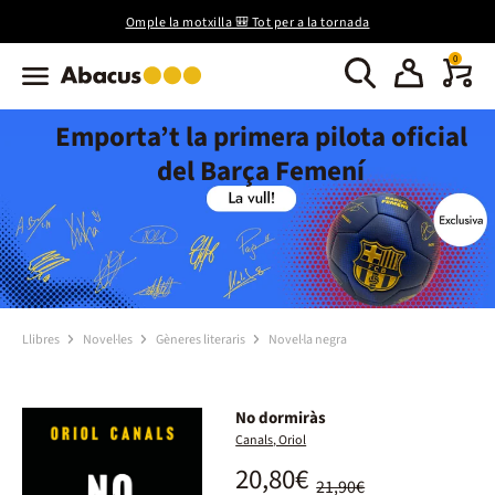
Omple la motxilla 🎒 Tot per a la tornada
0
Emporta’t la primera pilota oficial
del Barça Femení
Llibres
Novel·les
Gèneres literaris
Novel·la negra
No dormiràs
Canals, Oriol
20,80€
21,90€