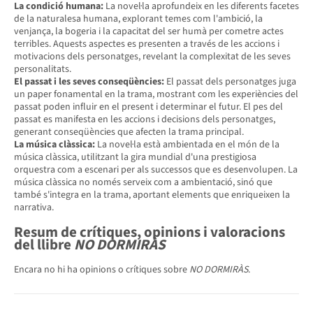
La condició humana:
La novel·la aprofundeix en les diferents facetes
de la naturalesa humana, explorant temes com l'ambició, la
venjança, la bogeria i la capacitat del ser humà per cometre actes
terribles. Aquests aspectes es presenten a través de les accions i
motivacions dels personatges, revelant la complexitat de les seves
personalitats.
El passat i les seves conseqüències:
El passat dels personatges juga
un paper fonamental en la trama, mostrant com les experiències del
passat poden influir en el present i determinar el futur. El pes del
passat es manifesta en les accions i decisions dels personatges,
generant conseqüències que afecten la trama principal.
La música clàssica:
La novel·la està ambientada en el món de la
música clàssica, utilitzant la gira mundial d'una prestigiosa
orquestra com a escenari per als successos que es desenvolupen. La
música clàssica no només serveix com a ambientació, sinó que
també s'integra en la trama, aportant elements que enriqueixen la
narrativa.
Resum de crítiques, opinions i valoracions
del llibre
NO DORMIRÀS
Encara no hi ha opinions o crítiques sobre
NO DORMIRÀS
.