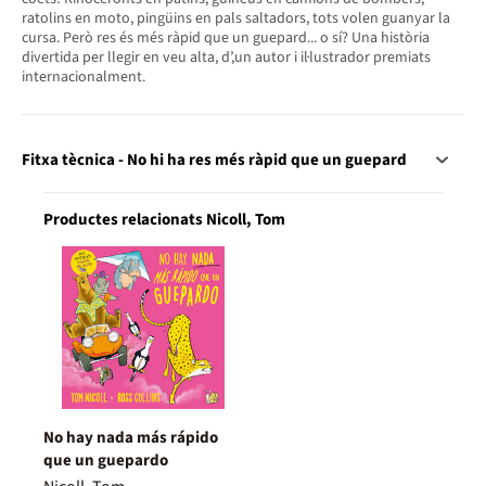
ratolins en moto, pingüins en pals saltadors, tots volen guanyar la
cursa. Però res és més ràpid que un guepard... o sí? Una història
divertida per llegir en veu alta, d’,un autor i il·lustrador premiats
internacionalment.
Fitxa tècnica - No hi ha res més ràpid que un guepard
Productes relacionats Nicoll, Tom
No hay nada más rápido
que un guepardo