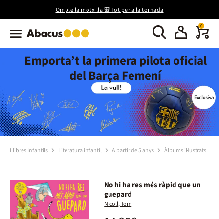
Omple la motxilla 🎒 Tot per a la tornada
0
Emporta’t la primera pilota oficial
del Barça Femení
Llibres Infantils
Literatura infantil
A partir de 5 anys
Àlbums il·lustrats
No hi ha res més ràpid que un
guepard
Nicoll, Tom