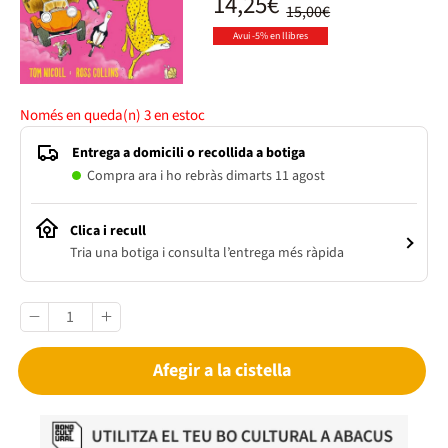
14,25€
15,00€
Avui -5% en llibres
Només en queda(n)
3
en estoc
Entrega a domicili o recollida a botiga
Compra ara i ho rebràs dimarts 11 agost
Clica i recull
Tria una botiga i consulta l’entrega més ràpida
Afegir a la cistella