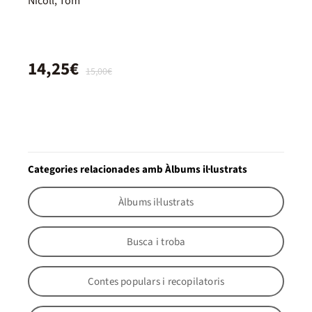
Nicoll, Tom
14,25€
15,00€
Categories relacionades amb Àlbums il·lustrats
Àlbums il·lustrats
Busca i troba
Contes populars i recopilatoris