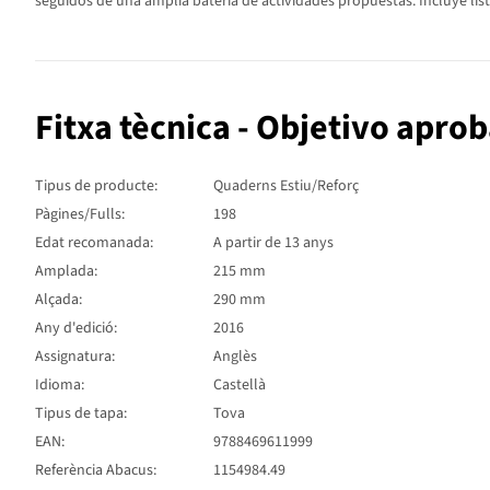
seguidos de una amplia batería de actividades propuestas. Incluye lista
Fitxa tècnica - Objetivo aprob
Tipus de producte:
Quaderns Estiu/Reforç
Pàgines/Fulls:
198
Edat recomanada:
A partir de 13 anys
Amplada:
215 mm
Alçada:
290 mm
Any d'edició:
2016
Assignatura:
Anglès
Idioma:
Castellà
Tipus de tapa:
Tova
EAN:
9788469611999
Referència Abacus:
1154984.49