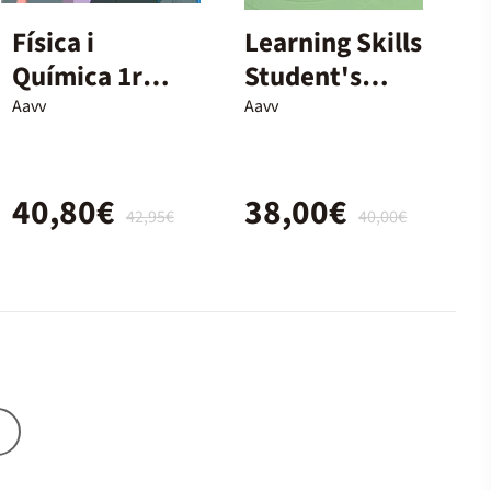
Física i
Learning Skills
Química 1r
Student's
Batxillerat
Book - 2n
Aavv
Aavv
Batx.
40,80€
38,00€
42,95€
40,00€