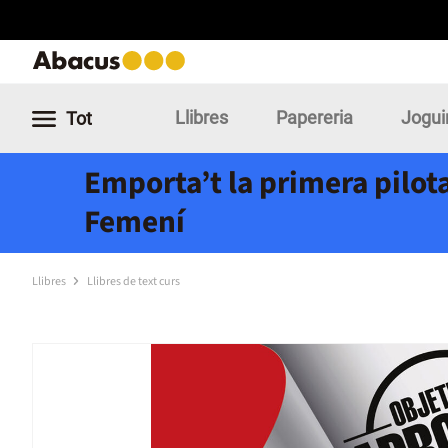
Llibres
Papereria
Jogui
Tot
Emporta’t la primera pilota
Femení
Llibres
Llibres de text curs