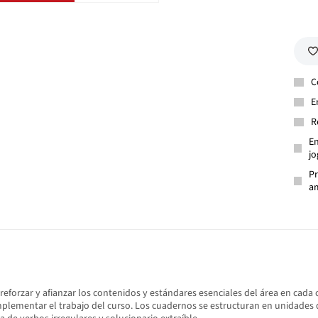
C
E
R
En
jo
Pr
am
forzar y afianzar los contenidos y estándares esenciales del área en cada c
Complementar el trabajo del curso. Los cuadernos se estructuran en unidade