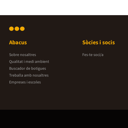
Abacus
Sòcies i socis
Sobre nosaltres
Fes-te soci/a
Qualitat i medi ambient
Buscador de botigues
Treballa amb nosaltres
Empreses i escoles