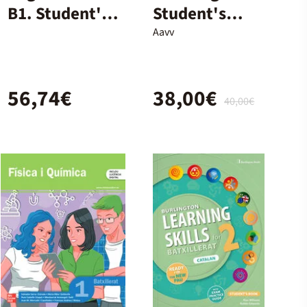
B1. Student's
Student's
Book and
Book - 2º
Aavv
Workbook +
Bach.
Digital (With
56,74€
38,00€
Key Pack)
40,00€