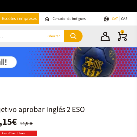
Escoles i empreses
Cercador de botigues
CAT
CAS
0
Esborrar
etivo aprobar Inglés 2 ESO
,15€
14,90€
Avui -5% en llibres