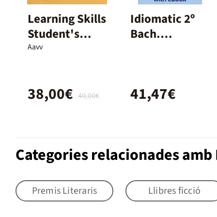
Learning Skills
Idiomatic 2º
Student's
Bach.
Book - 1r Batx.
Student's
Aavv
Book with
Ebook
38,00€
41,47€
40,00€
Categories relacionades amb L
Premis Literaris
Llibres ficció