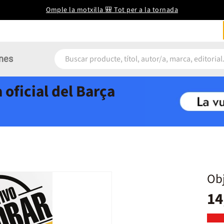
Omple la motxilla 🎒 Tot per a la tornada
nes
 oficial del Barça
Obj
14