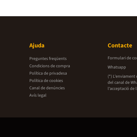
Ajuda
Contacte
Formulari de co
Preguntes freqüents
Condicions de compra
Whatsapp
Política de privadesa
(*) L'enviament 
Política de cookies
del canal de Wh
Canal de denúncies
l'acceptació de 
Avís legal