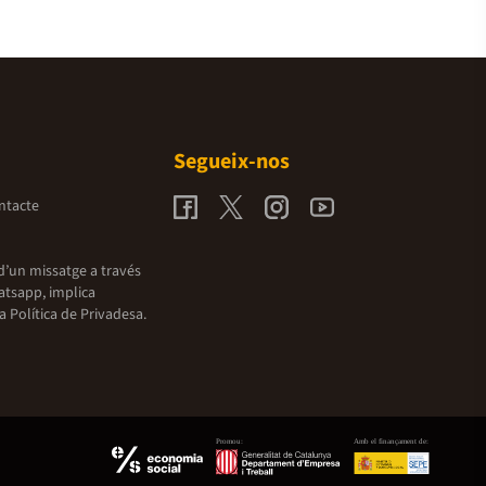
Segueix-nos
ntacte
d’un missatge a través
atsapp, implica
la
Política de Privadesa.
Promou:
Amb el finançament de: