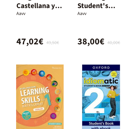
Castellana y
Student's
Literatura – 1º
Book - 1º
Aavv
Aavv
y 2º
Bach.
Bachillerato –
47,02€
38,00€
Nuevo
49,50€
40,00€
Proyecto
Delfos