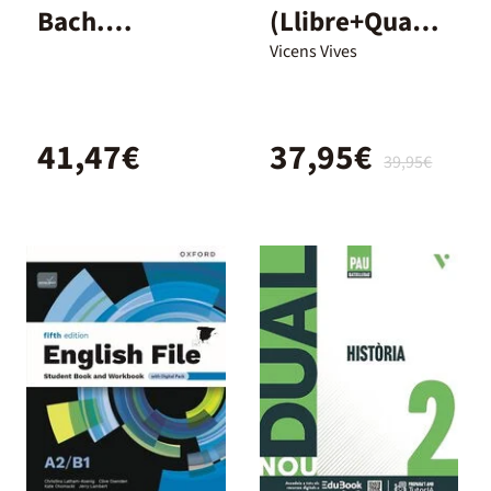
Bach.
(Llibre+Quade
Student's
rn+Digital)
Vicens Vives
Book with
Dual
Ebook
41,47€
37,95€
39,95€