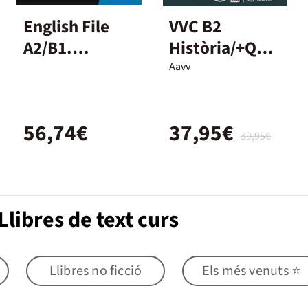
English File
VVC B2
A2/B1.
Història/+QA+
Student's
DG/DUAL/26
Aavv
Book and
Workbook +
56,74€
37,95€
Digital
39,95€
(Without Key
Pack)
libres de text curs
Llibres no ficció
Els més venuts ⭐