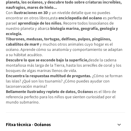
planeta, los océanos, y descubre todo sobre criaturas increíbles,
naufragios, mares de hielo...
Con
ilustraciones en 3D
y un nivelde detalle que no puedes
encontrar en otros libros,esta
enciclopedia del océano
es perfecta
parael
aprendizaje de los niños.
Recorre todos losocéanos de
nuestro planeta y abarca
biología marina, geografía, geología y
ecología.
Tiburones, medusas, tortugas, delfines, pulpos, pingüinos,
caballitos de mar#
y muchos otros animales cuyo hogar es el
océano. Aprende cómo su anatomía y comportamiento se adaptan
a su hábitat acuático.
Descubre lo que se esconde bajo la superficie,
desde la cadena
montañosa más larga de la Tierra, hasta los arrecifes de coral y los
bosques de algas marinas llenos de vida.
Encuentra la respuestaa multitud de preguntas.
¿Cómo se forman
las islas? ¿Qué son los tsunamis? ¿Cómo puedes ayudar con
laconservación marina?
Bellamente ilustradoy repleto de datos, Océanos
es el libro de
referencia perfecto para los niños que sienten curiosidad por el
mundo submarino.
Fitxa tècnica - Océanos