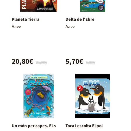
Planeta Tierra
Delta de l'Ebre
Aavv
Aavv
20,80€
5,70€
21,90€
6,00€
Un món per capes. ELs
Toca i escolta El pol