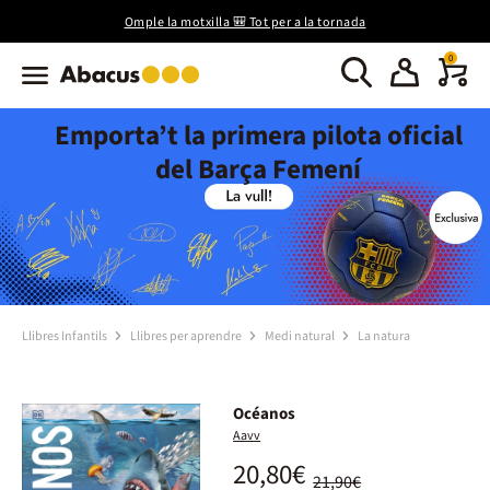
Omple la motxilla 🎒 Tot per a la tornada
0
Emporta’t la primera pilota oficial
del Barça Femení
Llibres Infantils
Llibres per aprendre
Medi natural
La natura
Océanos
Aavv
20,80€
21,90€