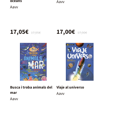
oceans
Aavv
Aavv
17,05€
17,00€
17,95€
17,90€
Busca i troba animals del
Viaje al universo
mar
Aavv
Aavv