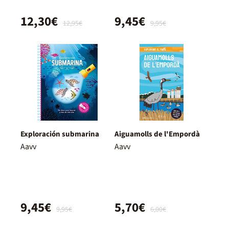
12,30€
9,45€
12,95€
9,95€
Exploración submarina
Aiguamolls de l'Empordà
Aavv
Aavv
9,45€
5,70€
9,95€
6,00€