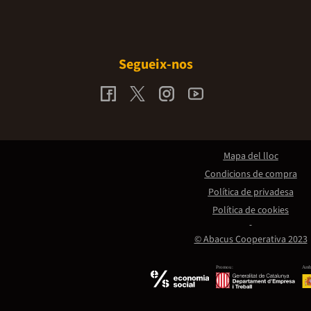
Segueix-nos
Mapa del lloc
Condicions de compra
Política de privadesa
Política de cookies
© Abacus Cooperativa 2023
Promou:
Amb 