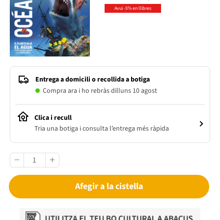
Avui -5% en llibres
Entrega a domicili o recollida a botiga
Compra ara i ho rebràs dilluns 10 agost
Clica i recull
Tria una botiga i consulta l’entrega més ràpida
Afegir a la cistella