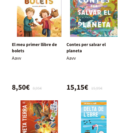
El meu primer llibre de
Contes per salvar el
bolets
planeta
Aavv
Aavv
8,50€
15,15€
8,95€
15,95€