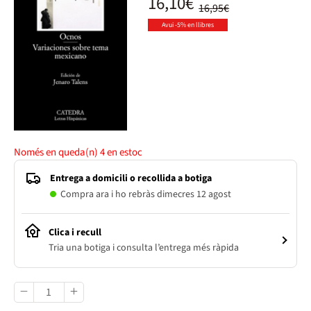
16,10€
16,95€
Avui -5% en llibres
Només en queda(n)
4
en estoc
Entrega a domicili o recollida a botiga
Compra ara i ho rebràs dimecres 12 agost
Clica i recull
Tria una botiga i consulta l’entrega més ràpida