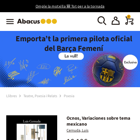
Omple la motxilla 🎒 Tot per a la tornada
0
Emporta’t la primera pilota oficial
del Barça Femení
Llibres
Teatre, Poesia i Relats
Poesia
Ocnos, Variaciones sobre tema
mexicano
Cernuda, Luis