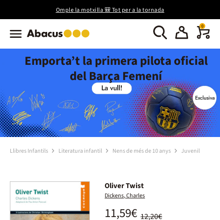
Omple la motxilla 🎒 Tot per a la tornada
0
Emporta’t la primera pilota oficial
del Barça Femení
Llibres Infantils
Literatura infantil
Nens de més de 10 anys
Juvenil
Oliver Twist
Dickens, Charles
11,59€
12,20€