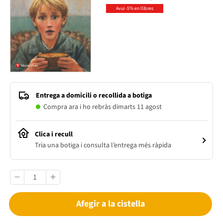
Avui -5% en llibres
Entrega a domicili o recollida a botiga
Compra ara i ho rebràs dimarts 11 agost
Clica i recull
Tria una botiga i consulta l’entrega més ràpida
Afegir a la cistella