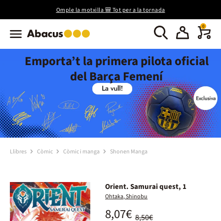
Omple la motxilla 🎒 Tot per a la tornada
0
Emporta’t la primera pilota oficial
del Barça Femení
Llibres
Còmic
Còmic i manga
Shonen Manga
Orient. Samurai quest, 1
Ohtaka, Shinobu
8,07€
8,50€