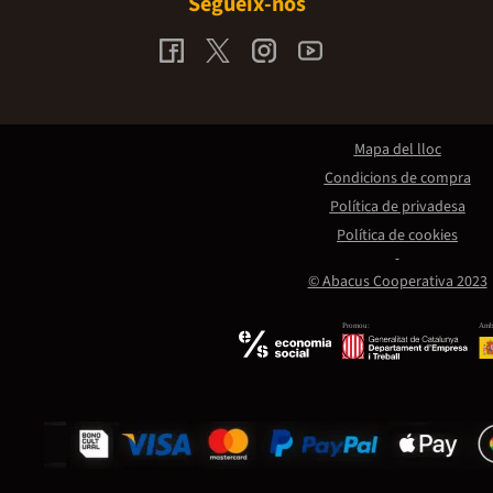
Segueix-nos
Mapa del lloc
Condicions de compra
Política de privadesa
Política de cookies
© Abacus Cooperativa 2023
Promou:
Amb 