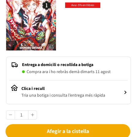
Avui -5% en llibres
Entrega a domicili o recollida a botiga
Compra ara i ho rebràs demà dimarts 11 agost
Clica i recull
Tria una botiga i consulta l’entrega més ràpida
Afegir a la cistella