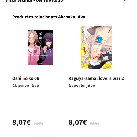
Fitxa tècnica - Oshi no Ko 13
Productes relacionats Akasaka, Aka
Oshi no ko 06
Kaguya-sama: love is war 2
Akasaka, Aka
Akasaka, Aka
8,07€
8,07€
8,50€
8,50€