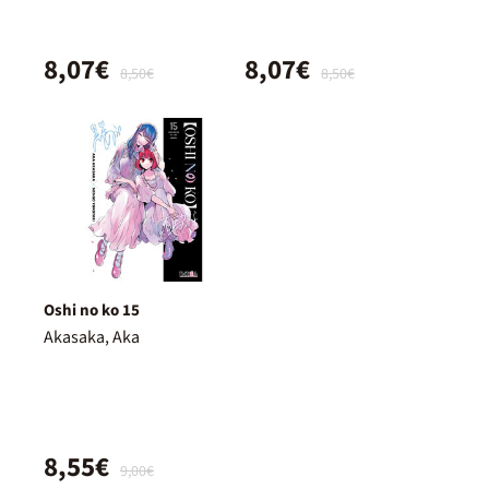
8,07€
8,07€
8,50€
8,50€
Oshi no ko 15
Akasaka, Aka
8,55€
9,00€