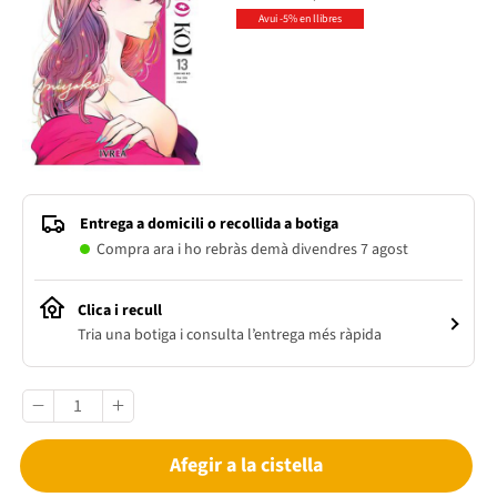
Avui -5% en llibres
Entrega a domicili o recollida a botiga
Compra ara i ho rebràs demà divendres 7 agost
Clica i recull
Tria una botiga i consulta l’entrega més ràpida
Afegir a la cistella