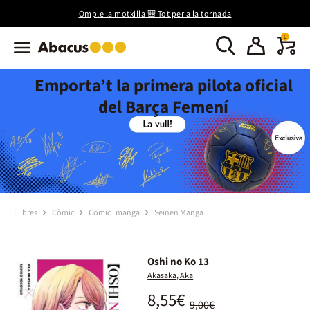
Omple la motxilla 🎒 Tot per a la tornada
0
Emporta’t la primera pilota oficial
del Barça Femení
Llibres
Còmic
Còmic i manga
Seinen Manga
Oshi no Ko 13
Akasaka, Aka
8,55€
9,00€