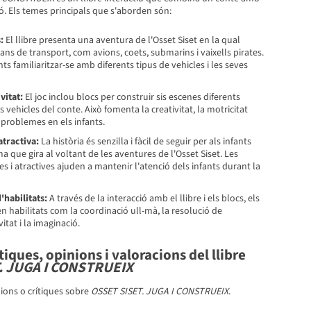
ó. Els temes principals que s'aborden són:
:
El llibre presenta una aventura de l'Osset Siset en la qual
jans de transport, com avions, coets, submarins i vaixells pirates.
ts familiaritzar-se amb diferents tipus de vehicles i les seves
vitat:
El joc inclou blocs per construir sis escenes diferents
 vehicles del conte. Això fomenta la creativitat, la motricitat
e problemes en els infants.
atractiva:
La història és senzilla i fàcil de seguir per als infants
a que gira al voltant de les aventures de l'Osset Siset. Les
des i atractives ajuden a mantenir l'atenció dels infants durant la
habilitats:
A través de la interacció amb el llibre i els blocs, els
 habilitats com la coordinació ull-mà, la resolució de
itat i la imaginació.
iques, opinions i valoracions del llibre
. JUGA I CONSTRUEIX
ions o crítiques sobre
OSSET SISET. JUGA I CONSTRUEIX
.