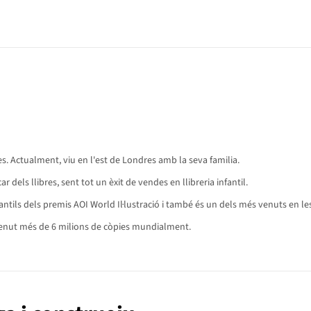
ies. Actualment, viu en l'est de Londres amb la seva familia.
r dels llibres, sent tot un èxit de vendes en llibreria infantil.
nfantils dels premis AOI World Il·lustració i també és un dels més venuts en les
n venut més de 6 milions de còpies mundialment.