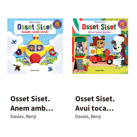
Osset Siset.
Osset Siset.
Anem amb
Avui toca
avió!
pizza!
Davies, Benji
Davies, Benji