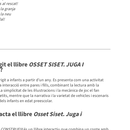
 al rescat!
 la granja
 la neu
al!
git el llibre
OSSET SISET. JUGA I
?
rigit a infants a partir d'un any. Es presenta com una activitat
 interacció entre pares i fills, combinant la lectura amb la
La simplicitat de les il·lustracions i la mecànica de joc el fan
tits, mentre que la narrativa i la varietat de vehicles i escenaris
els infants en edat preescolar.
cta el llibre
Osset Siset. Juga i
I CONSTRUEIX
és un llibre interactiu que combina un conte amb