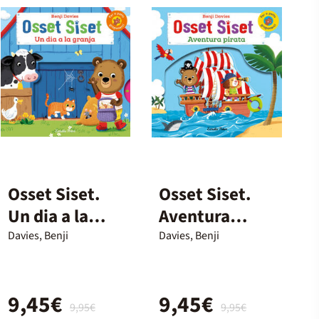
Osset Siset.
Osset Siset.
Un dia a la
Aventura
granja
pirata
Davies, Benji
Davies, Benji
9,45€
9,45€
9,95€
9,95€