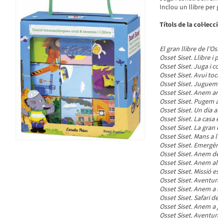
Inclou un llibre per 
Títols de la col·lecc
El gran llibre de l'Os
Osset Siset. Llibre i 
Osset Siset. Juga i c
Osset Siset. Avui toc
Osset Siset. Juguem 
Osset Siset. Anem a
Osset Siset. Pugem a
Osset Siset. Un dia al
Osset Siset. La casa
Osset Siset. La gran 
Osset Siset. Mans a l
Osset Siset. Emergèn
Osset Siset. Anem de
Osset Siset. Anem al
Osset Siset. Missió e
Osset Siset. Aventu
Osset Siset. Anem a 
Osset Siset. Safari 
Osset Siset. Anem a 
Osset Siset. Aventur