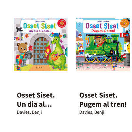
Osset Siset.
Osset Siset.
Un dia al
Pugem al tren!
castell
Davies, Benji
Davies, Benji