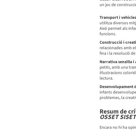
un joc de construcci
Transport i vehicles
utilitza diversos mit
Això permet als infan
funcions.
Construcció i creati
relacionades amb els
fina i la resolució d
Narrativa senzilla i 
petits, amb una tram
il·lustracions colori
lectura.
Desenvolupament d'
infants desenvolupen
problemes, la creativ
Resum de crít
OSSET SISET
Encara no hi ha opin