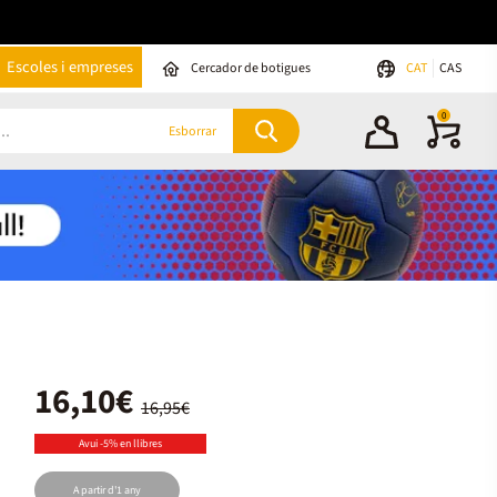
Escoles i empreses
Cercador de botigues
CAT
CAS
0
Esborrar
16,10€
16,95€
Avui -5% en llibres
A partir d'1 any