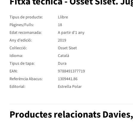
Fitxa tècnica - Osset Siset. Ju
Tipus de producte:
Llibre
Pàgines/Fulls:
18
Edat recomanada:
A partir d'1 any
Any d'edició:
2019
Col·lecció:
Osset Siset
Idioma:
Català
Tipus de tapa:
Dura
EAN:
9788491377719
Referència Abacus:
1309441.86
Editorial:
Estrella Polar
Productes relacionats Davies,