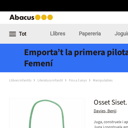
Llibres
Papereria
Jogui
Tot
Emporta’t la primera pilota
Femení
Llibres Infantils
Literatura infantil
Fins a 3 anys
Manipulables
Osset Siset.
Davies, Benji
Juga, construeix i a
Juga i construeix a