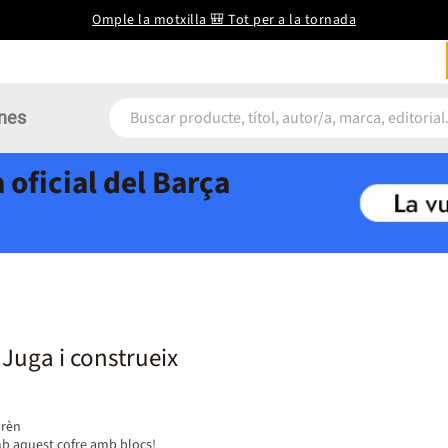
Omple la motxilla 🎒 Tot per a la tornada
nes
 oficial del Barça
 Juga i construeix
prèn
mb aquest cofre amb blocs!