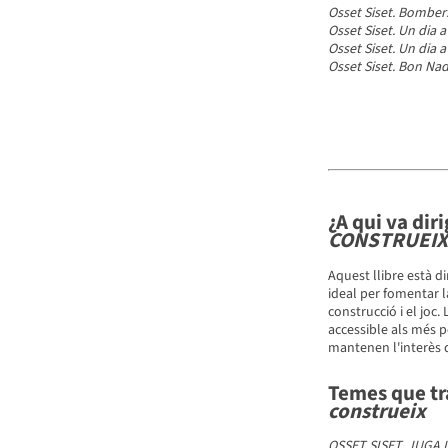
Osset Siset. Bombers
Osset Siset. Un dia a
Osset Siset. Un dia a
Osset Siset. Bon Nad
¿A qui va diri
CONSTRUEIX
Aquest llibre està di
ideal per fomentar la
construcció i el joc. 
accessible als més pe
mantenen l'interès d
Temes que tra
construeix
OSSET SISET. JUGA 