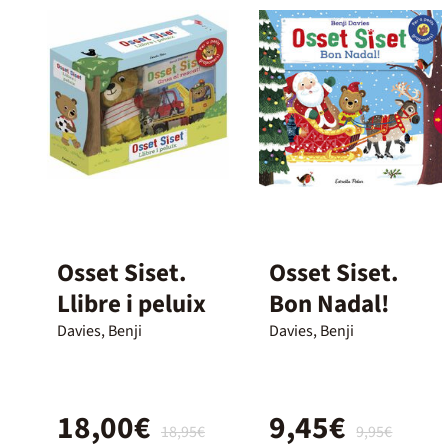
Osset Siset.
Osset Siset.
Llibre i peluix
Bon Nadal!
Davies, Benji
Davies, Benji
18,00€
9,45€
18,95€
9,95€