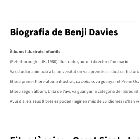
Biografia de Benji Davies
Àlbums Il.lustrats infantils
(Peterborough - UK, 1980) Illustrador, autor i director d'animació.
Va estudiar animació a la universitat on va aprendre a il.lustrar històr
El seu primer llibre-àlbum il·lustrat,
La balena
, va guanyar el Premi Osca
El seu segon àlbum, L'illa de l'avi, va guanyar la categoria de llibres i
Avui dia, els seus llibres es poden llegir en més de 35 idiomes i s'ha