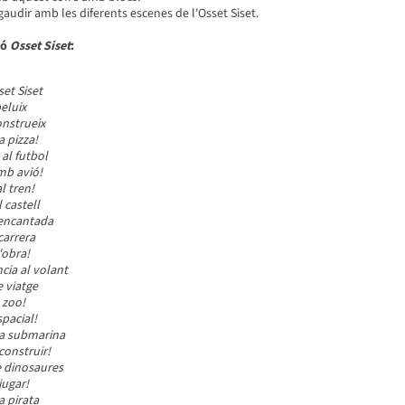
gaudir amb les diferents escenes de l'Osset Siset.
ió
Osset Siset
:
set Siset
peluix
onstrueix
a pizza!
al futbol
mb avió!
l tren!
 castell
 encantada
carrera
'obra!
cia al volant
 viatge
 zoo!
spacial!
ra submarina
construir!
de dinosaures
jugar!
a pirata