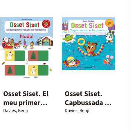
Osset Siset. El
Osset Siset.
meu primer
Capbussada a
llibre de
la piscina
Davies, Benji
Davies, Benji
memòria.
Nadal