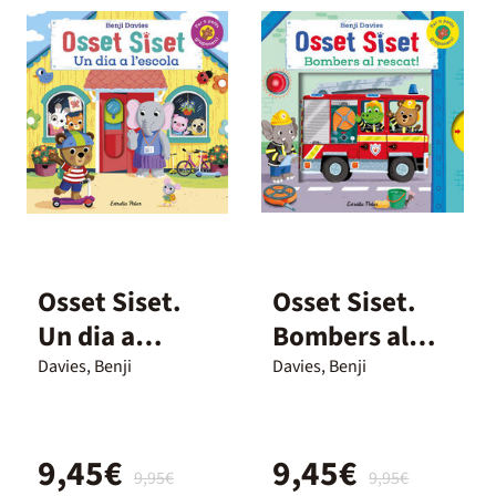
Osset Siset.
Osset Siset.
Un dia a
Bombers al
l'escola
rescat!
Davies, Benji
Davies, Benji
9,45€
9,45€
9,95€
9,95€