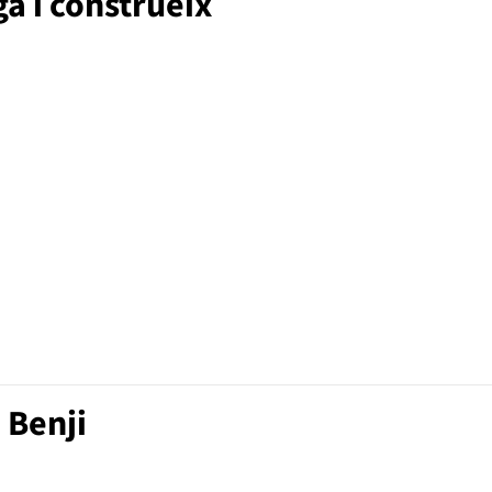
ga i construeix
 Benji