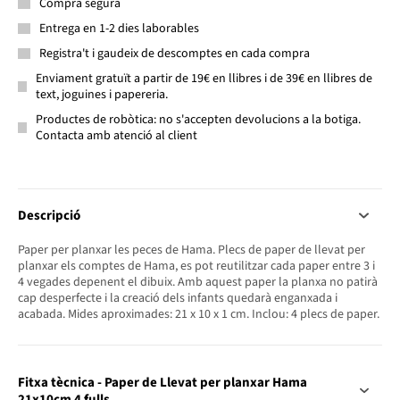
Compra segura
Entrega en 1-2 dies laborables
Registra't i gaudeix de descomptes en cada compra
Enviament gratuït a partir de 19€ en llibres i de 39€ en llibres de
text, joguines i papereria.
Productes de robòtica: no s'accepten devolucions a la botiga.
Contacta amb atenció al client
Descripció
Paper per planxar les peces de Hama. Plecs de paper de llevat per
planxar els comptes de Hama, es pot reutilitzar cada paper entre 3 i
4 vegades depenent el dibuix. Amb aquest paper la planxa no patirà
cap desperfecte i la creació dels infants quedarà enganxada i
acabada. Mides aproximades: 21 x 10 x 1 cm. Inclou: 4 plecs de paper.
Fitxa tècnica - Paper de Llevat per planxar Hama
21x10cm 4 fulls