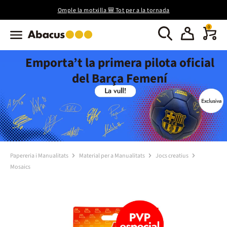
Omple la motxilla 🎒 Tot per a la tornada
0
Emporta’t la primera pilota oficial
del Barça Femení
Papereria i Manualitats
Material per a Manualitats
Jocs creatius
Mosaics