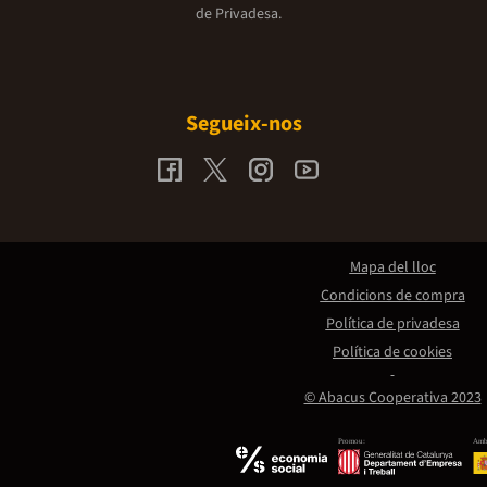
de Privadesa.
Segueix-nos
Mapa del lloc
Condicions de compra
Política de privadesa
Política de cookies
© Abacus Cooperativa 2023
Promou:
Amb 