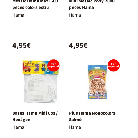
Mosaic Hama Maxi 600
Midi Mosaic Pony 2000
peces colors estiu
peces Hama
Hama
Hama
4,95€
4,95€
Bases Hama Midi Cos /
Pius Hama Monocolors
Hexàgon
Salmó
Hama
Hama