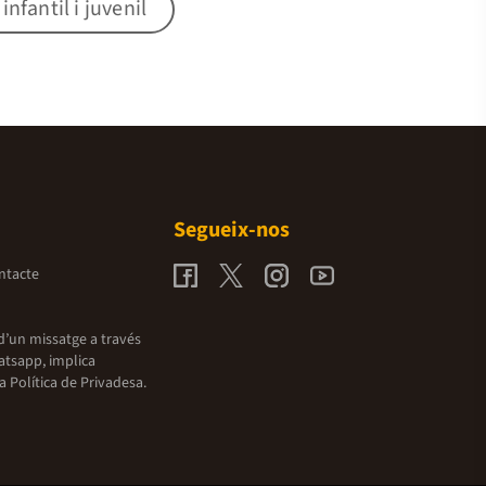
nfantil i juvenil
Segueix-nos
ntacte
d’un missatge a través
atsapp, implica
la
Política de Privadesa.