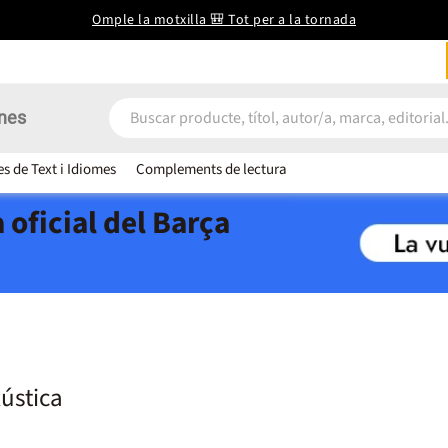
Omple la motxilla 🎒 Tot per a la tornada
nes
es de Text i Idiomes
Complements de lectura
 oficial del Barça
Rústica