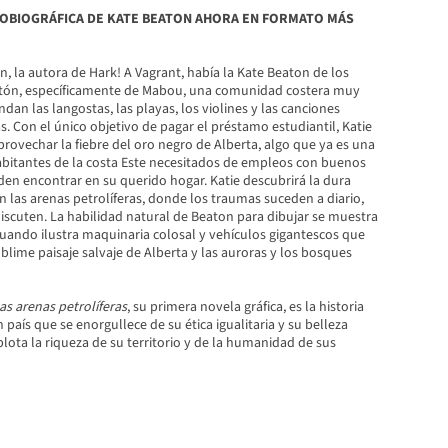
OBIOGRÁFICA DE KATE BEATON AHORA EN FORMATO MÁS
, la autora de Hark! A Vagrant, había la Kate Beaton de los
tón, específicamente de Mabou, una comunidad costera muy
dan las langostas, las playas, los violines y las canciones
as. Con el único objetivo de pagar el préstamo estudiantil, Katie
aprovechar la fiebre del oro negro de Alberta, algo que ya es una
habitantes de la costa Este necesitados de empleos con buenos
den encontrar en su querido hogar. Katie descubrirá la dura
en las arenas petrolíferas, donde los traumas suceden a diario,
iscuten. La habilidad natural de Beaton para dibujar se muestra
cuando ilustra maquinaria colosal y vehículos gigantescos que
blime paisaje salvaje de Alberta y las auroras y los bosques
as arenas petrolíferas
, su primera novela gráfica, es la historia
país que se enorgullece de su ética igualitaria y su belleza
lota la riqueza de su territorio y de la humanidad de sus