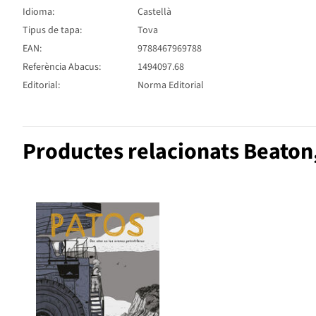
Idioma:
Castellà
Tipus de tapa:
Tova
EAN:
9788467969788
Referència Abacus:
1494097.68
Editorial:
Norma Editorial
Productes relacionats Beaton