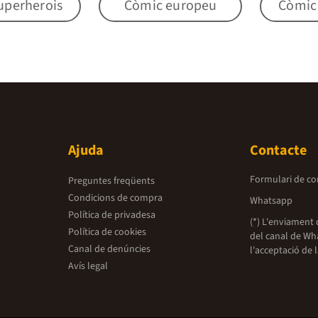
uperherois
Còmic europeu
Còmic i
Ajuda
Contacte
Formulari de co
Preguntes freqüents
Condicions de compra
Whatsapp
Política de privadesa
(*) L'enviament 
Política de cookies
del canal de Wh
Canal de denúncies
l'acceptació de 
Avís legal