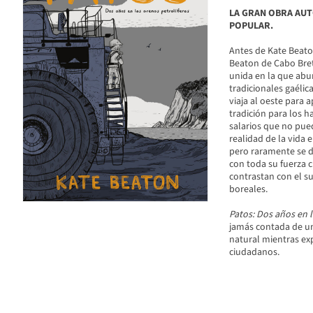
LA GRAN OBRA AUT
POPULAR.
Antes de Kate Beaton
Beaton de Cabo Bre
unida en la que abun
tradicionales gaélic
viaja al oeste para 
tradición para los 
salarios que no pue
realidad de la vida 
pero raramente se d
con toda su fuerza 
contrastan con el su
boreales.
Patos: Dos años en l
jamás contada de un 
natural mientras exp
ciudadanos.