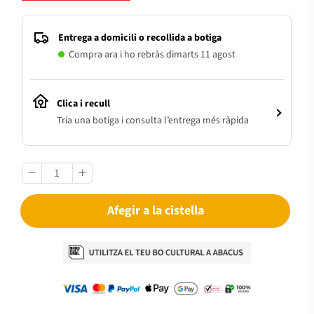
Entrega a domicili o recollida a botiga
Compra ara i ho rebràs dimarts 11 agost
Clica i recull
Tria una botiga i consulta l’entrega més ràpida
Afegir a la cistella