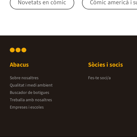
Novetats en còmic
Còmic americà i s
Abacus
Sòcies i socis
Sobre nosaltres
Fes-te soci/a
Qualitat i medi ambient
Buscador de botigues
Treballa amb nosaltres
Empreses i escoles