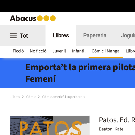
Llibres
Papereria
Jogui
Tot
Ficció
No ficció
Juvenil
Infantil
Còmic i Manga
Llibr
Emporta’t la primera pilota
Femení
Llibres
Còmic
Còmic americà i superherois
Patos. Ed. 
Beaton, Kate