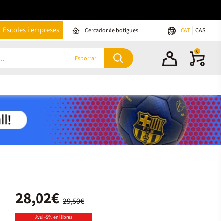
Escoles i empreses
Cercador de botigues
CAT
CAS
0
Esborrar
28,02€
29,50€
Avui -5% en llibres