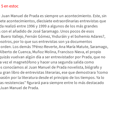
)
5
en estoc
 Juan Manuel de Prada es siempre un acontecimiento. Este, sin
ete acontecimientos, diecisiete extraordinarias entrevistas que
a realizó entre 1996 y 1999 a algunos de los más grandes
s con el añadido de José Saramago. Unos pocos de esos
, Buero Vallejo, Fernán Gómez, Ynduráin y el bohemio Adares?,
osotros, por lo que sus entrevistas son ya documentos
r orden. Los demás ?Pérez-Reverte, Ana María Matute, Saramago,
 Alberto de Cuenca, Muñoz Molina, Francisco Nieva, el propio
quizás vuelvan algún día a ser entrevistador por Prada, que no
ra vez el magnetófono y hacer una segunda salida como
dos conocíamos al Juan Manuel de Prada novelista, biógrafo y
 su gran libro de entrevistas literarias, ese que demostrara ?como
pasión por la literatura desde el principio de los tiempos. Ya lo
s resistencias'' figurará para siempre entre lo más destacado
e Juan Manuel de Prada.