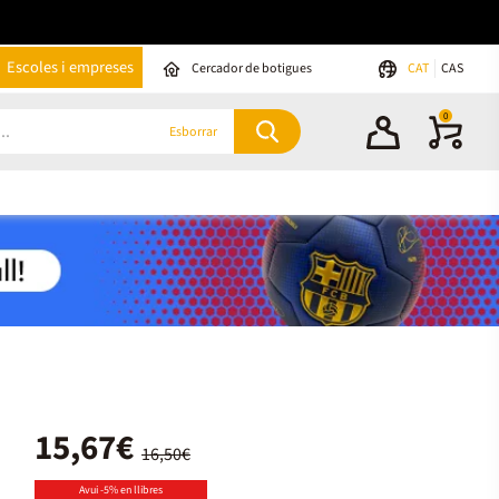
Escoles i empreses
Cercador de botigues
CAT
CAS
0
Esborrar
15,67€
16,50€
Avui -5% en llibres