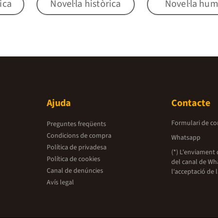
ica
Novel·la històrica
Novel·la hu
Ajuda
Contacte
Formulari de co
Preguntes freqüents
Condicions de compra
Whatsapp
Política de privadesa
(*) L'enviament 
Política de cookies
del canal de Wh
Canal de denúncies
l'acceptació de 
Avís legal