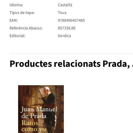
Idioma:
Castellà
Tipus de tapa:
Tova
EAN:
9788496457485
Referència Abacus:
857336.86
Editorial:
Xordica
Productes relacionats Prada,