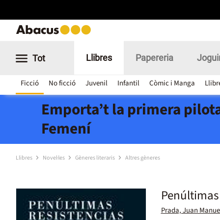
Llibres
Papereria
Jogui
Tot
Ficció
No ficció
Juvenil
Infantil
Còmic i Manga
Llibr
Emporta’t la primera pilota
Femení
Llibres
Novel·les
Gèneres literaris
Altres gèneres
Penúltimas 
Prada, Juan Manue