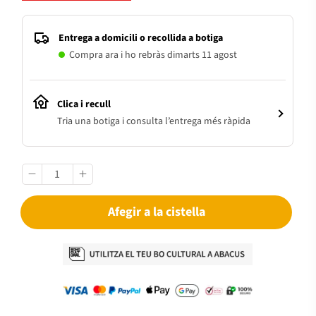
Entrega a domicili o recollida a botiga
Compra ara i ho rebràs dimarts 11 agost
Clica i recull
Tria una botiga i consulta l’entrega més ràpida
Afegir a la cistella