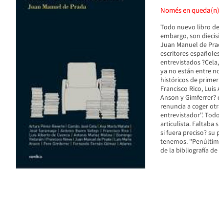
Només en queda(n
Todo nuevo libro de
embargo, son diecisi
Juan Manuel de Prad
escritores españole
entrevistados ?Cela
ya no están entre n
históricos de prime
Francisco Rico, Luis
Anson y Gimferrer? 
renuncia a coger ot
entrevistador''. To
articulista. Faltaba
si fuera preciso? su 
tenemos. ''Penúltima
de la bibliografía d