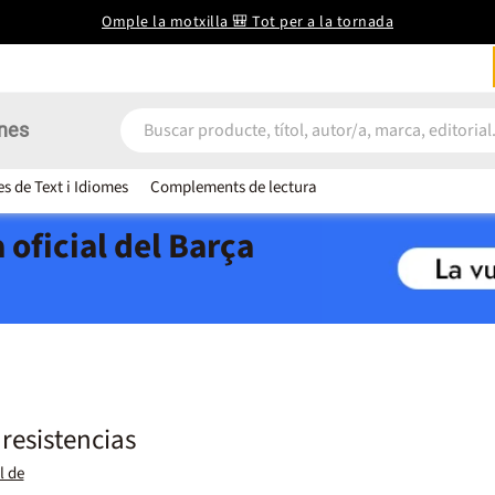
Omple la motxilla 🎒 Tot per a la tornada
nes
es de Text i Idiomes
Complements de lectura
 oficial del Barça
resistencias
l de