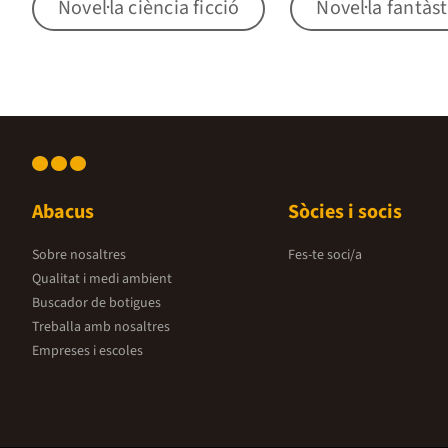
Novel·la ciència ficció
Novel·la fantàst
Abacus
Sòcies i socis
Sobre nosaltres
Fes-te soci/a
Qualitat i medi ambient
Buscador de botigues
Treballa amb nosaltres
Empreses i escoles