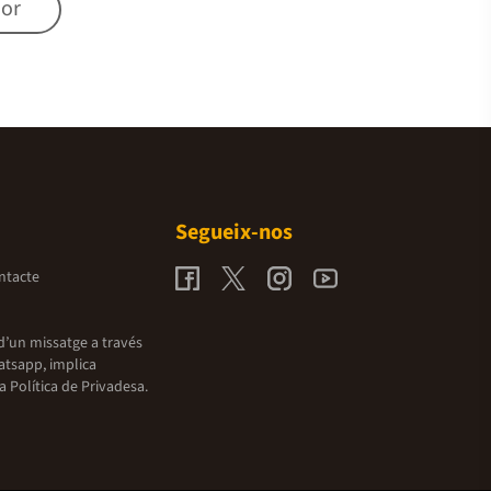
mor
Segueix-nos
ntacte
d’un missatge a través
atsapp, implica
la
Política de Privadesa.