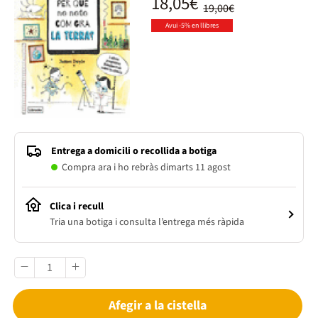
18,05€
19,00€
Avui -5% en llibres
Entrega a domicili o recollida a botiga
Compra ara i ho rebràs dimarts 11 agost
Clica i recull
Tria una botiga i consulta l’entrega més ràpida
Afegir a la cistella