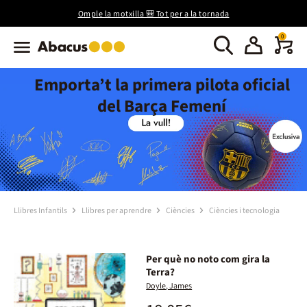
Omple la motxilla 🎒 Tot per a la tornada
0
Emporta’t la primera pilota oficial
del Barça Femení
Llibres Infantils
Llibres per aprendre
Ciències
Ciències i tecnologia
Per què no noto com gira la
Terra?
Doyle, James