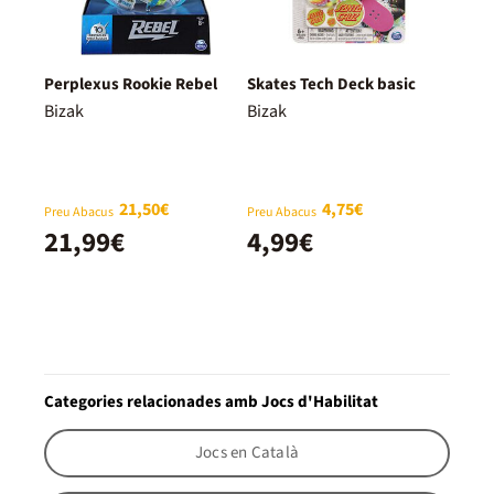
Perplexus Rookie Rebel
Skates Tech Deck basic
Bizak
Bizak
21,50€
4,75€
Preu Abacus
Preu Abacus
21,99€
4,99€
Categories relacionades amb Jocs d'Habilitat
Jocs en Català