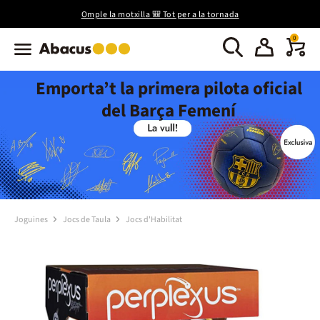
Omple la motxilla 🎒 Tot per a la tornada
0
Emporta’t la primera pilota oficial
del Barça Femení
Joguines
Jocs de Taula
Jocs d'Habilitat