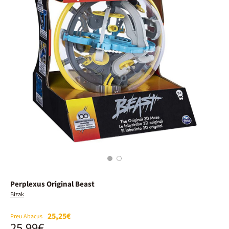
1
2
Perplexus Original Beast
Bizak
25,25€
Preu Abacus
25,99€