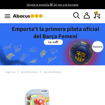
Omple la motxilla 🎒 Tot per a la tornada
0
Emporta’t la primera pilota oficial
del Barça Femení
Joguines
Jocs Educatius
Jocs de llengua