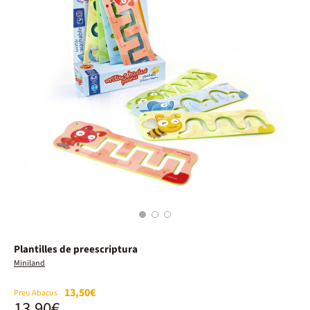
1
2
3
Plantilles de preescriptura
Miniland
13,50€
Preu Abacus
13,90€