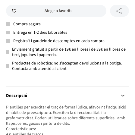
Afegir a favorits
Compra segura
Entrega en 1-2 dies laborables
Registra't i gaudeix de descomptes en cada compra
Enviament gratuït a partir de 19€ en llibres i de 39€ en llibres de
text, joguines i papereria.
Productes de robòtica: no s'accepten devolucions a la botiga.
Contacta amb atenció al client
Descripció
Plantilles per exercitar el traç de forma lúdica, afavorint l'adquisició
d'hàbits de preescriptura. Exerciten la direccionalitat i la
grafomotricitat. Poden utilitzar-se sobre diferents superfícies i amb
llapis, ceres, guixos i pintura de dits.
Característiques:
4 plantilles de traços