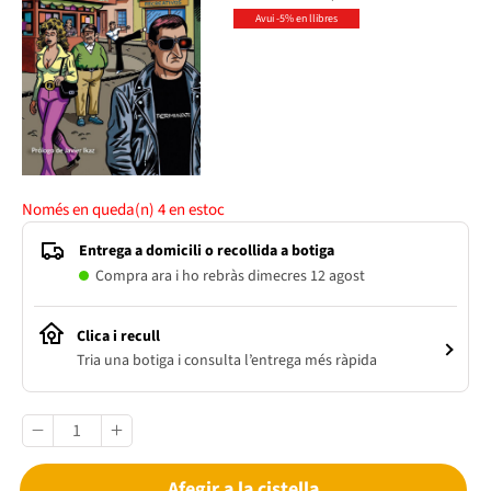
Avui -5% en llibres
Només en queda(n)
4
en estoc
Entrega a domicili o recollida a botiga
Compra ara i ho rebràs dimecres 12 agost
Clica i recull
Tria una botiga i consulta l’entrega més ràpida
Afegir a la cistella