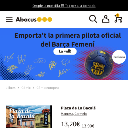
Omple la motxilla 🎒 Tot per a la tornada
0
Emporta’t la primera pilota oficial
del Barça Femení
Llibres
Còmic
Còmic europeu
Plaza de La Bacalá
Manresa, Carmelo
13,20€
13,90€