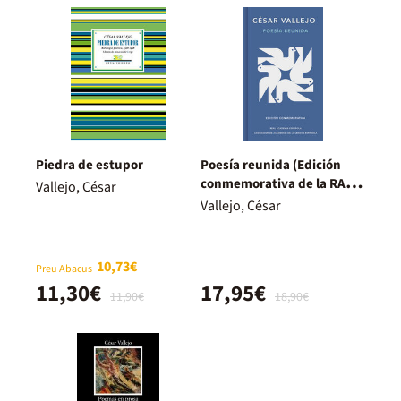
Piedra de estupor
Poesía reunida (Edición
conmemorativa de la RAE y
Vallejo, César
la ASALE)
Vallejo, César
10,73€
Preu Abacus
11,30€
17,95€
11,90€
18,90€