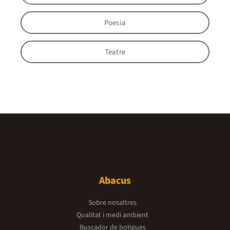
Poesia
Teatre
Abacus
Sobre nosaltres
Qualitat i medi ambient
Buscador de botigues