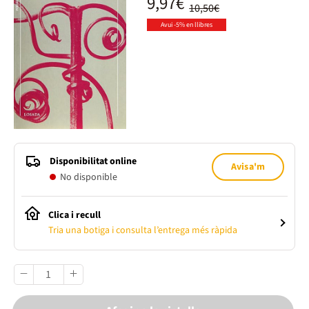
9,97€
10,50€
Avui -5% en llibres
Disponibilitat online
Avisa'm
No disponible
Clica i recull
Tria una botiga i consulta l’entrega més ràpida