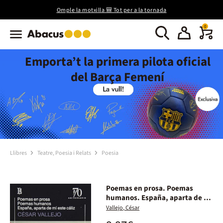
Omple la motxilla 🎒 Tot per a la tornada
0
Emporta’t la primera pilota oficial
del Barça Femení
Llibres
Teatre, Poesia i Relats
Poesia
Poemas en prosa. Poemas
humanos. España, aparta de mí
este cáliz
Vallejo, César