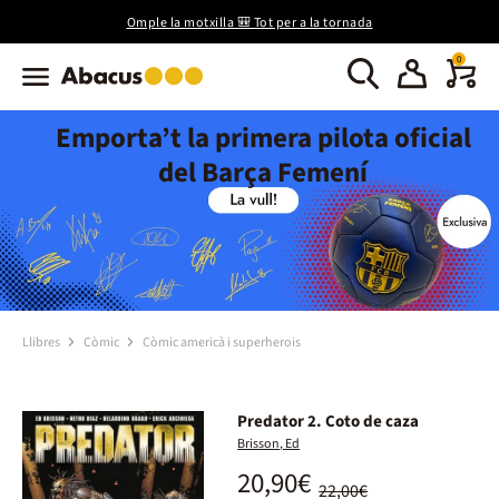
Omple la motxilla 🎒 Tot per a la tornada
0
Emporta’t la primera pilota oficial
del Barça Femení
Llibres
Còmic
Còmic americà i superherois
Predator 2. Coto de caza
Brisson, Ed
20,90€
22,00€