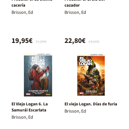
cacería
cazador
Brisson, Ed
Brisson, Ed
19,95€
22,80€
21,00€
24,00€
El Viejo Logan 6. La
El viejo Logan. Días de furia
Samurái Escarlata
Brisson, Ed
Brisson, Ed