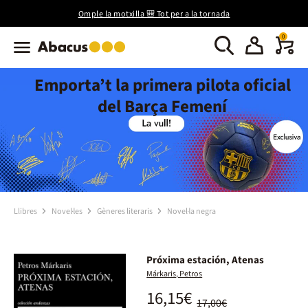
Omple la motxilla 🎒 Tot per a la tornada
0
Emporta’t la primera pilota oficial
del Barça Femení
Llibres
Novel·les
Gèneres literaris
Novel·la negra
Próxima estación, Atenas
Márkaris, Petros
16,15€
17,00€