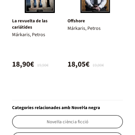
La revuelta de las
Offshore
cariátides
Márkaris, Petros
Márkaris, Petros
18,90€
18,05€
19,90€
19,00€
Categories relacionades amb Novel·la negra
Novel·la ciència ficció