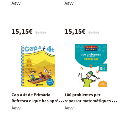
2n
5è
Aavv
Aavv
15,15€
15,15€
15,95€
15,95€
Cap a 4t de Primària
100 problemes per
Refresca el que has après a
repassar matemàtiques 5è
3r
Primària
Aavv
Aavv