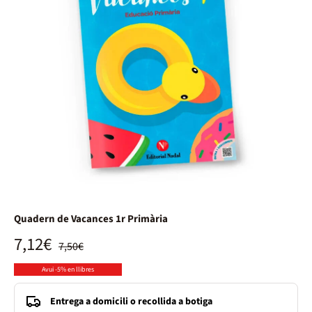
Quadern de Vacances 1r Primària
7,12€
7,50€
Avui -5% en llibres
Entrega a domicili o recollida a botiga