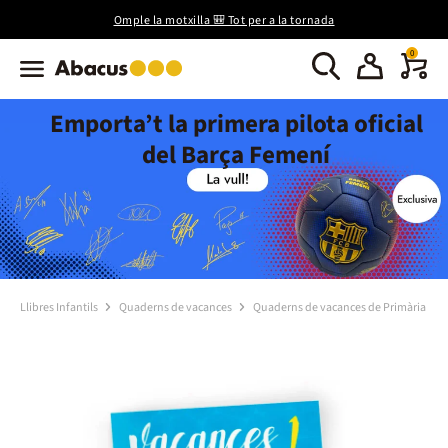
Omple la motxilla 🎒 Tot per a la tornada
0
Emporta’t la primera pilota oficial
del Barça Femení
Llibres Infantils
Quaderns de vacances
Quaderns de vacances de Primària