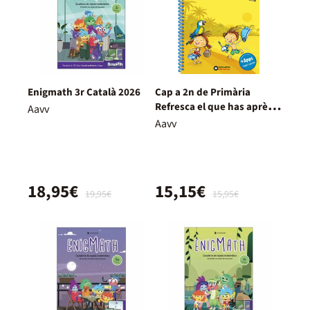
Enigmath 3r Català 2026
Cap a 2n de Primària
Refresca el que has après a
Aavv
1r
Aavv
18,95€
15,15€
19,95€
15,95€