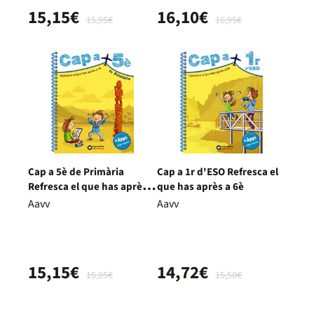
15,15€
16,10€
15,95€
16,95€
Cap a 5è de Primària
Cap a 1r d'ESO Refresca el
Refresca el que has après a
que has après a 6è
4t
Aavv
Aavv
15,15€
14,72€
15,95€
15,50€