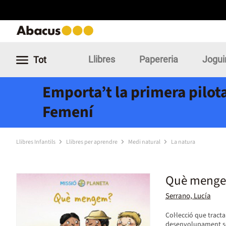
Llibres
Papereria
Jogui
Tot
Emporta’t la primera pilota
Femení
Llibres Infantils
Llibres per aprendre
Medi natural
La natura
Què meng
Serrano, Lucía
Col·lecció que tract
desenvolupament sos