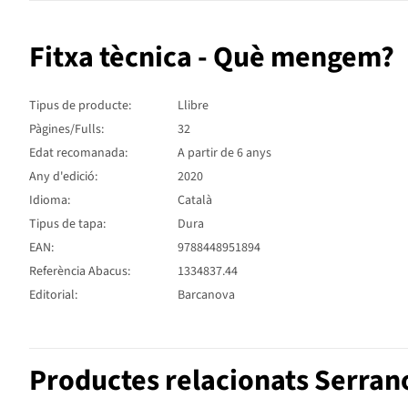
Fitxa tècnica - Què mengem?
Tipus de producte:
Llibre
Pàgines/Fulls:
32
Edat recomanada:
A partir de 6 anys
Any d'edició:
2020
Idioma:
Català
Tipus de tapa:
Dura
EAN:
9788448951894
Referència Abacus:
1334837.44
Editorial:
Barcanova
Productes relacionats Serran