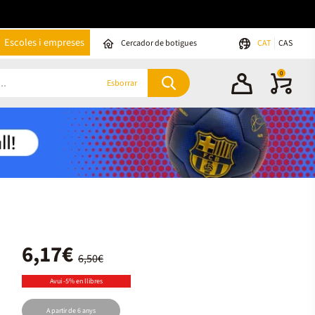
Escoles i empreses
Cercador de botigues
CAT
CAS
0
Esborrar
6,17€
6,50€
Avui -5% en llibres
A partir de 6 anys