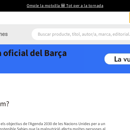
Omple la motxilla 🎒 Tot per a la tornada
nes
 oficial del Barça
em?
a els objectius de l'Agenda 2030 de les Nacions Unides per a un
tenible.Sabies que la malnutrició afecta moltes persones al