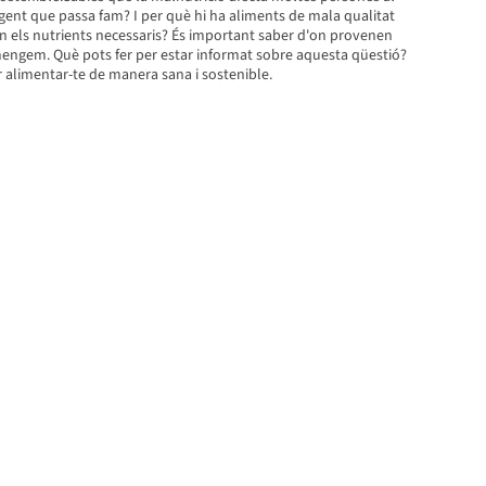
gent que passa fam? I per què hi ha aliments de mala qualitat
 els nutrients necessaris? És important saber d'on provenen
engem. Què pots fer per estar informat sobre aquesta qüestió?
 alimentar-te de manera sana i sostenible.