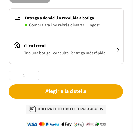
Entrega a domicili o recollida a botiga
Compra ara i ho rebràs dimarts 11 agost
Clica i recull
Tria una botiga i consulta l’entrega més ràpida
Afegir a la cistella