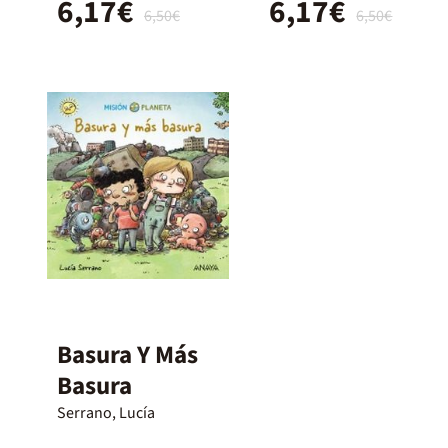
6,17€
6,17€
6,50€
6,50€
Basura Y Más
Basura
Serrano, Lucía