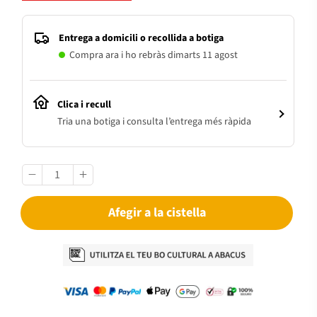
Entrega a domicili o recollida a botiga
Compra ara i ho rebràs dimarts 11 agost
Clica i recull
Tria una botiga i consulta l’entrega més ràpida
Afegir a la cistella