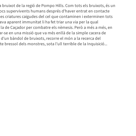
a bruixot de la regió de Pompo Hills. Com tots els bruixots, és un
 pocs supervivents humans després d'haver entrat en contacte
es criatures caigudes del cel que contaminen i exterminen tots
eva aparent immunitat li ha fet triar una via per la qual
: la de Caçador per combatre els nèmesis. Però a més a més, en
r-se en una missió que va més enllà de la simple cacera de
 d'un bàndol de bruixots, recorre el món a la recerca del
 bressol dels monstres, sota l'ull terrible de la Inquisició...