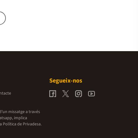
Segueix-nos
ntacte
d’un missatge a través
atsapp, implica
la
Política de Privadesa.