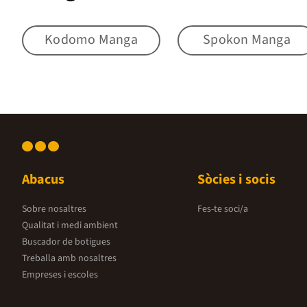
Kodomo Manga
Spokon Manga
Abacus
Sòcies i socis
Sobre nosaltres
Fes-te soci/a
Qualitat i medi ambient
Buscador de botigues
Treballa amb nosaltres
Empreses i escoles