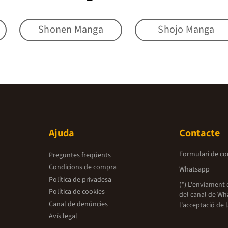
Shonen Manga
Shojo Manga
Ajuda
Contacte
Formulari de co
Preguntes freqüents
Condicions de compra
Whatsapp
Política de privadesa
(*) L'enviament 
Política de cookies
del canal de Wh
Canal de denúncies
l'acceptació de 
Avís legal