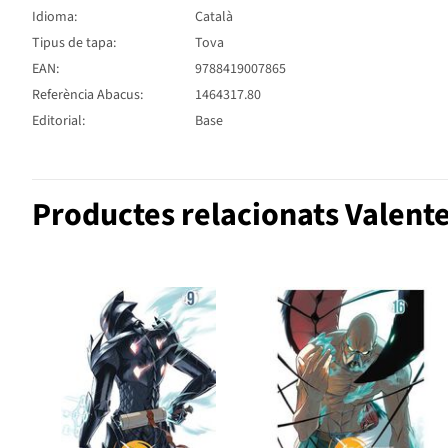
Idioma:
Català
Tipus de tapa:
Tova
EAN:
9788419007865
Referència Abacus:
1464317.80
Editorial:
Base
Productes relacionats Valent