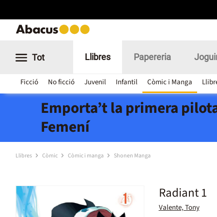
Llibres
Papereria
Jogui
Tot
Ficció
No ficció
Juvenil
Infantil
Còmic i Manga
Llibr
Emporta’t la primera pilota
Femení
Llibres
Còmic
Còmic i manga
Shonen Manga
Radiant 1
Valente, Tony