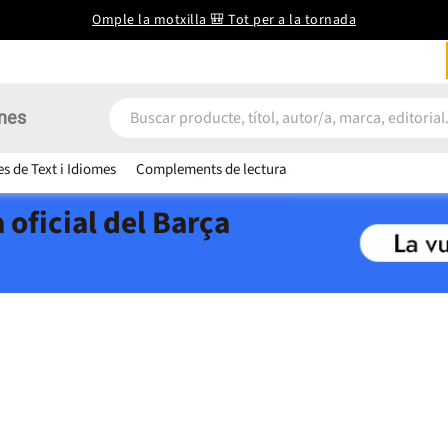
Omple la motxilla 🎒 Tot per a la tornada
nes
es de Text i Idiomes
Complements de lectura
 oficial del Barça