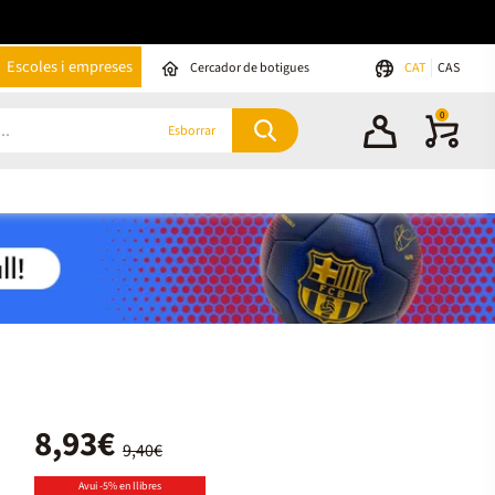
Escoles i empreses
Cercador de botigues
CAT
CAS
0
Esborrar
8,93€
9,40€
Avui -5% en llibres