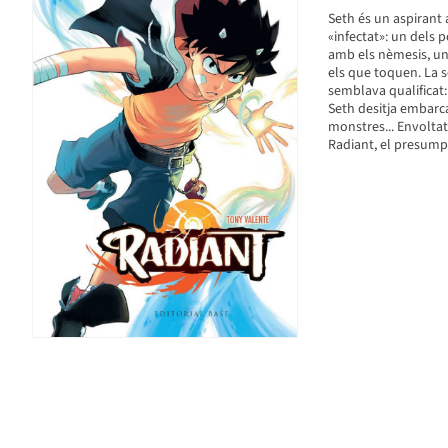
Seth és un aspirant 
«infectat»: un dels
amb els nèmesis, un
els que toquen. La s
semblava qualificat
Seth desitja embarca
monstres... Envoltat
Radiant, el presumpte