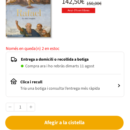
142,50€
150,00€
Avui -5% en llibres
Només en queda(n)
2
en estoc
Entrega a domicili o recollida a botiga
Compra ara i ho rebràs dimarts 11 agost
Clica i recull
Tria una botiga i consulta l’entrega més ràpida
Afegir a la cistella