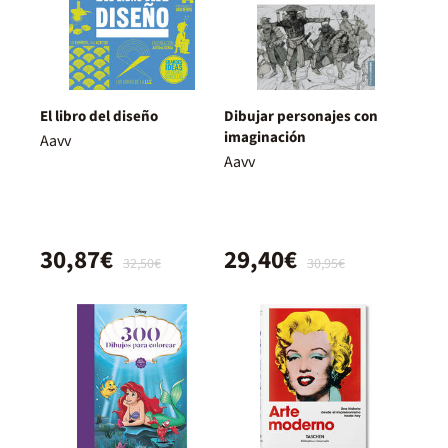
El libro del diseño
Dibujar personajes con
imaginación
Aavv
Aavv
30,87€
29,40€
32,50€
30,95€