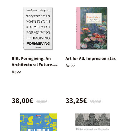
BIG. Formgiving. An
Art for All. Impresionistas
Architectural Future
Aavv
History
Aavv
38,00€
33,25€
40,00€
35,00€