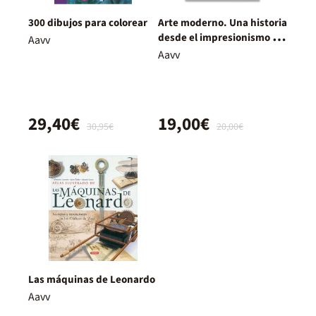
300 dibujos para colorear
Arte moderno. Una historia
desde el impresionismo a
Aavv
la actualidad
Aavv
29,40€
19,00€
30,95€
20,00€
Las máquinas de Leonardo
Aavv