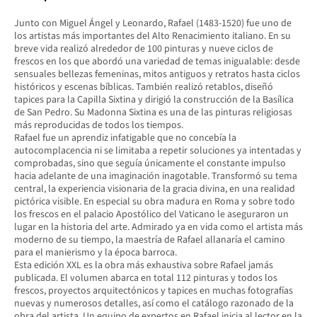
Junto con Miguel Ángel y Leonardo, Rafael (1483-1520) fue uno de
los artistas más importantes del Alto Renacimiento italiano. En su
breve vida realizó alrededor de 100 pinturas y nueve ciclos de
frescos en los que abordó una variedad de temas inigualable: desde
sensuales bellezas femeninas, mitos antiguos y retratos hasta ciclos
históricos y escenas bíblicas. También realizó retablos, diseñó
tapices para la Capilla Sixtina y dirigió la construcción de la Basílica
de San Pedro. Su Madonna Sixtina es una de las pinturas religiosas
más reproducidas de todos los tiempos.
Rafael fue un aprendiz infatigable que no concebía la
autocomplacencia ni se limitaba a repetir soluciones ya intentadas y
comprobadas, sino que seguía únicamente el constante impulso
hacia adelante de una imaginación inagotable. Transformó su tema
central, la experiencia visionaria de la gracia divina, en una realidad
pictórica visible. En especial su obra madura en Roma y sobre todo
los frescos en el palacio Apostólico del Vaticano le aseguraron un
lugar en la historia del arte. Admirado ya en vida como el artista más
moderno de su tiempo, la maestría de Rafael allanaría el camino
para el manierismo y la época barroca.
Esta edición XXL es la obra más exhaustiva sobre Rafael jamás
publicada. El volumen abarca en total 112 pinturas y todos los
frescos, proyectos arquitectónicos y tapices en muchas fotografías
nuevas y numerosos detalles, así como el catálogo razonado de la
obra del artista. Un equipo de expertos en Rafael inicia al lector en la