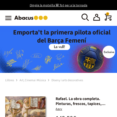
Omple la motxilla 🎒 Tot per a la tornada
0
Emporta’t la primera pilota oficial
del Barça Femení
Llibres
Art, Cinema i Música
Diseny i arts decoratives
Rafael. La obra completa.
Pinturas, frescos, tapices,
arquitectura
Aavv