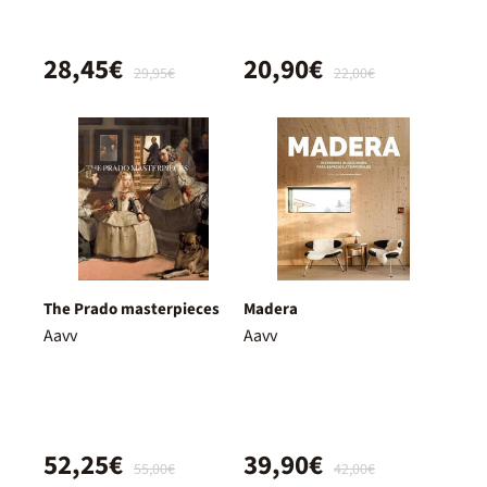
28,45€
20,90€
29,95€
22,00€
The Prado masterpieces
Madera
Aavv
Aavv
52,25€
39,90€
55,00€
42,00€