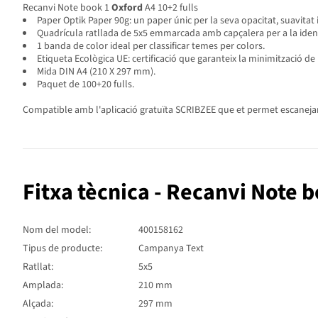
Recanvi Note book 1
Oxford
A4 10+2 fulls
Paper Optik Paper 90g: un paper únic per la seva opacitat, suavitat i 
Quadrícula ratllada de 5x5 emmarcada amb capçalera per a la identi
1 banda de color ideal per classificar temes per colors.
Etiqueta Ecològica UE: certificació que garanteix la minimització de
Mida DIN A4 (210 X 297 mm).
Paquet de 100+20 fulls.
Compatible amb l'aplicació gratuïta SCRIBZEE que et permet escanejar l
Fitxa tècnica - Recanvi Note 
Nom del model:
400158162
Tipus de producte:
Campanya Text
Ratllat:
5x5
Amplada:
210 mm
Alçada:
297 mm