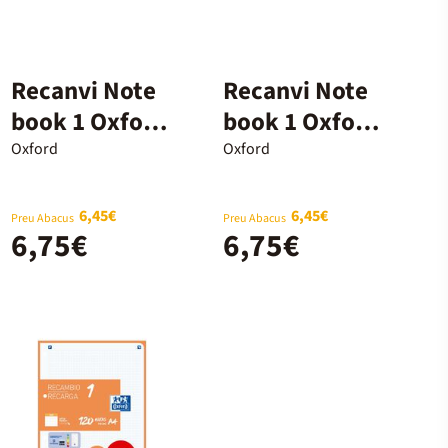
Recanvi Note
Recanvi Note
book 1 Oxford
book 1 Oxford
A4 5x5 100+20
A4 5x5 100+20
Oxford
Oxford
fulls verd
fulls negre
6,45€
6,45€
Preu Abacus
Preu Abacus
6,75€
6,75€