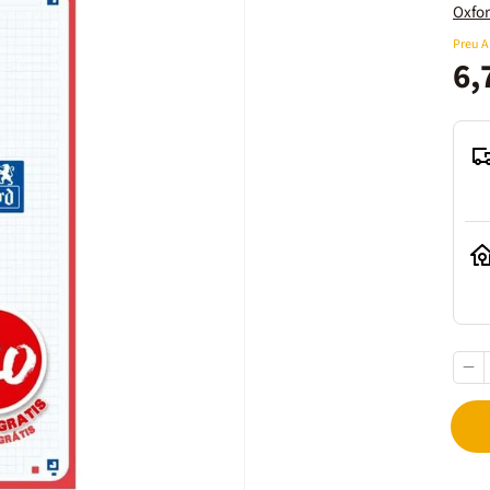
Oxfo
Preu 
6,