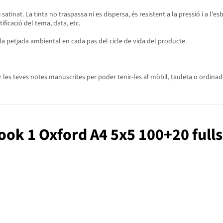
satinat. La tinta no traspassa ni es dispersa, és resistent a la pressió i a l'e
ficació del tema, data, etc.
 la petjada ambiental en cada pas del cicle de vida del producte.
es teves notes manuscrites per poder tenir-les al mòbil, tauleta o ordinador
book 1 Oxford A4 5x5 100+20 full