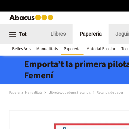
Llibres
Papereria
Jogui
Tot
Belles Arts
Manualitats
Papereria
Material Escolar
Tecn
Emporta’t la primera pilota
Femení
Papereria i Manualitats
Llibretes, quaderns i recanvis
Recanvis de paper