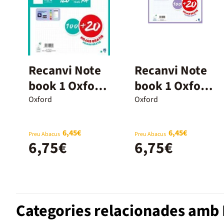
Recanvi Note
Recanvi Note
book 1 Oxford
book 1 Oxford
A4 5x5 100+20
A4 5x5 100+20
Oxford
Oxford
fulls verd
fulls lila
menta
6,45€
6,45€
Preu Abacus
Preu Abacus
6,75€
6,75€
Categories relacionades amb