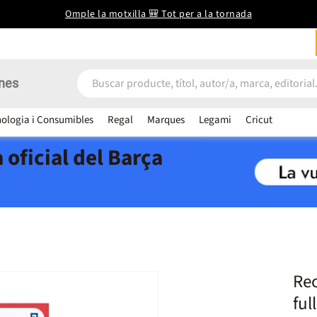
Omple la motxilla 🎒 Tot per a la tornada
nes
ologia i Consumibles
Regal
Marques
Legami
Cricut
 oficial del Barça
Rec
ful