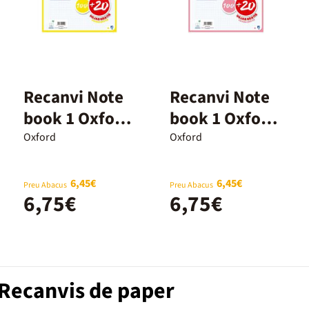
Recanvi Note
Recanvi Note
book 1 Oxford
book 1 Oxford
A4 5x5 100+20
A4 5x5 100+20
Oxford
Oxford
fulls llima
fulls rosa
6,45€
6,45€
Preu Abacus
Preu Abacus
6,75€
6,75€
 Recanvis de paper