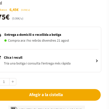
rd
6,45€
Abacus
(0.05€/u)
75€
(0.06€/u)
Entrega a domicili o recollida a botiga
Compra ara i ho rebràs divendres 21 agost
Clica i recull
Tria una botiga i consulta l’entrega més ràpida
Afegir a la cistella