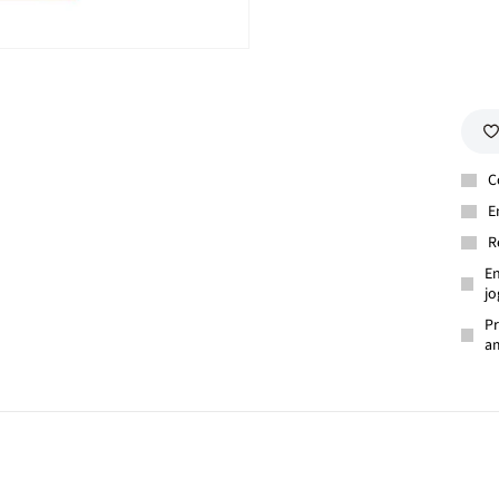
C
E
R
En
jo
Pr
am