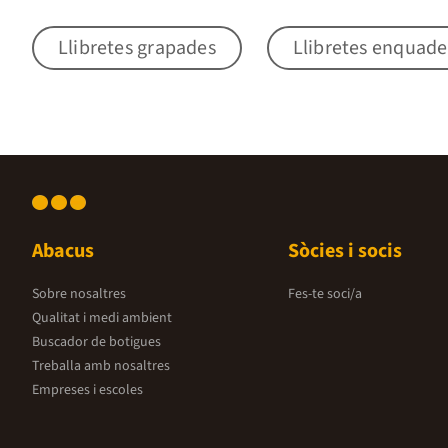
Llibretes grapades
Llibretes enquad
Abacus
Sòcies i socis
Sobre nosaltres
Fes-te soci/a
Qualitat i medi ambient
Buscador de botigues
Treballa amb nosaltres
Empreses i escoles