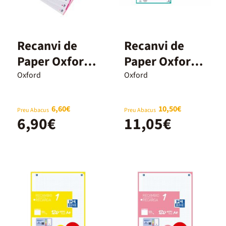
Recanvi de
Recanvi de
Paper Oxford
Paper Oxford
A4 5x5mm 5
A4 5x5mm 10
Oxford
Oxford
colors pastel
colors 200
120 fulls
fulls
6,60€
10,50€
Preu Abacus
Preu Abacus
6,90€
11,05€