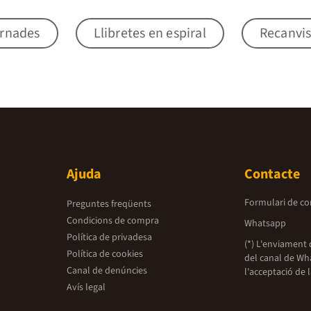
ernades
Llibretes en espiral
Recanvis
Ajuda
Contacte
Formulari de co
Preguntes freqüents
Condicions de compra
Whatsapp
Política de privadesa
(*) L'enviament 
Política de cookies
del canal de Wh
Canal de denúncies
l'acceptació de 
Avís legal