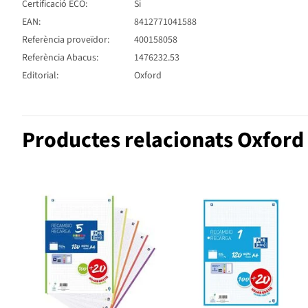
Certificació ECO:
Si
EAN:
8412771041588
Referència proveïdor:
400158058
Referència Abacus:
1476232.53
Editorial:
Oxford
Productes relacionats Oxford