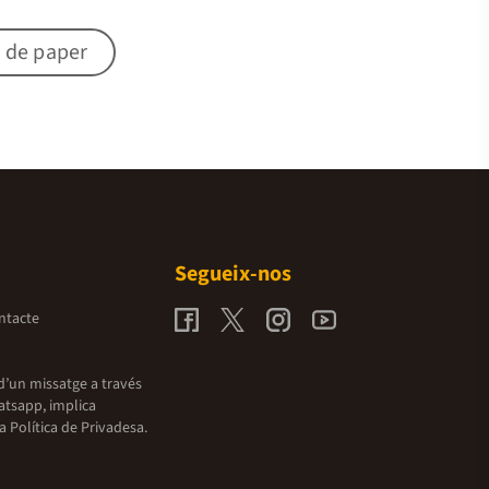
 de paper
Segueix-nos
ntacte
d’un missatge a través
atsapp, implica
la
Política de Privadesa.