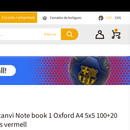
Escoles i empreses
Cercador de botigues
CAT
CAS
0
Esborrar
anvi Note book 1 Oxford A4 5x5 100+20
ls vermell