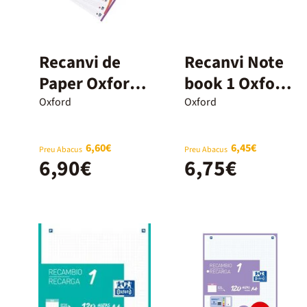
Recanvi de
Recanvi Note
Paper Oxford
book 1 Oxford
A4 5x5mm 5
A4 5x5 100+20
Oxford
Oxford
colors 120
fulls turquesa
fulls
6,60€
6,45€
Preu Abacus
Preu Abacus
6,90€
6,75€