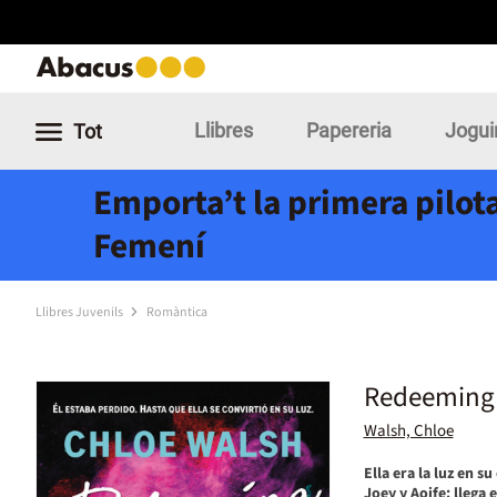
Llibres
Papereria
Jogui
Tot
Emporta’t la primera pilota
Femení
Llibres Juvenils
Romàntica
Redeeming 
Walsh, Chloe
Ella era la luz en s
Joey y Aoife: llega