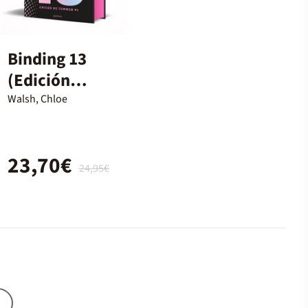
Binding 13
(Edición
especial) (Los
Walsh, Chloe
chicos de
Tommen 1)
23,70€
24,95€