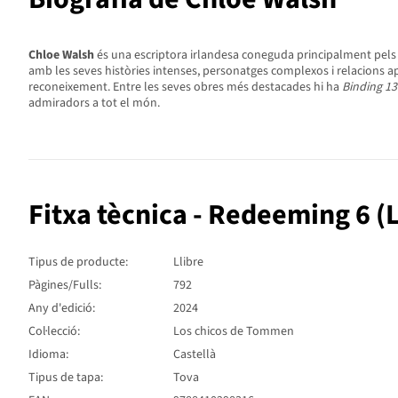
Chloe Walsh
és una escriptora irlandesa coneguda principalment pels s
amb les seves històries intenses, personatges complexos i relacions a
reconeixement. Entre les seves obres més destacades hi ha
Binding 13
admiradors a tot el món.
Fitxa tècnica - Redeeming 6 
Tipus de producte:
Llibre
Pàgines/Fulls:
792
Any d'edició:
2024
Col·lecció:
Los chicos de Tommen
Idioma:
Castellà
Tipus de tapa:
Tova