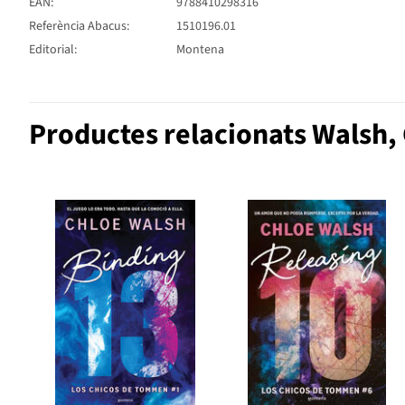
EAN:
9788410298316
Referència Abacus:
1510196.01
Editorial:
Montena
Productes relacionats Walsh,