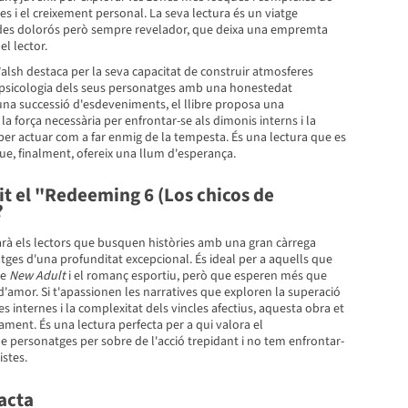
s i el creixement personal. La seva lectura és un viatge
des dolorós però sempre revelador, que deixa una empremta
l lector.
alsh destaca per la seva capacitat de construir atmosferes
a psicologia dels seus personatges amb una honestedat
una successió d'esdeveniments, el llibre proposa una
a força necessària per enfrontar-se als dimonis interns i la
per actuar com a far enmig de la tempesta. És una lectura que es
 que, finalment, ofereix una llum d'esperança.
git el "Redeeming 6 (Los chicos de
?
arà els lectors que busquen històries amb una gran càrrega
ges d'una profunditat excepcional. És ideal per a aquells que
re
New Adult
i el romanç esportiu, però que esperen més que
d'amor. Si t'apassionen les narratives que exploren la superació
es internes i la complexitat dels vincles afectius, aquesta obra et
nt. És una lectura perfecta per a qui valora el
personatges per sobre de l'acció trepidant i no tem enfrontar-
istes.
acta