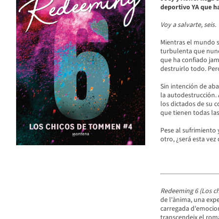
deportivo YA que h
Voy a salvarte, seis.
Mientras el mundo s
turbulenta que nunc
que ha confiado jam
destruirlo todo. Per
Sin intención de aba
la autodestrucción
los dictados de su c
que tienen todas las
Pese al sufrimiento 
otro, ¿será esta vez 
Redeeming 6 (Los c
de l'ànima, una expe
carregada d'emocion
transcendeix el rom