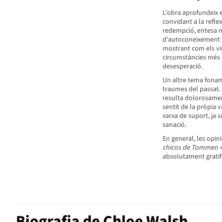
L'obra aprofundeix e
convidant a la refle
redempció, entesa n
d'autoconeixement i 
mostrant com els vi
circumstàncies més
desesperació.
Un altre tema fonamen
traumes del passat.
resulta dolorosament 
sentit de la pròpia v
xarxa de suport, ja s
sanació.
En general, les opin
chicos de Tommen 4
absolutament gratif
Biografia de Chloe Walsh