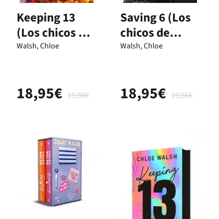
Keeping 13
Saving 6 (Los
(Los chicos de
chicos de
Tommen 2)
Tommen 3)
Walsh, Chloe
Walsh, Chloe
18,95€
18,95€
19,95€
19,95€