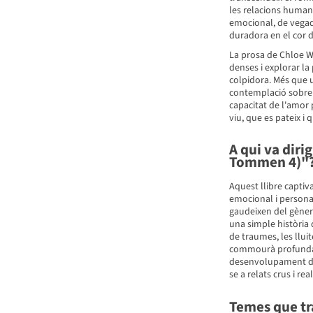
les relacions humane
emocional, de vega
duradora en el cor de
La prosa de Chloe W
denses i explorar l
colpidora. Més que 
contemplació sobre l
capacitat de l'amor 
viu, que es pateix i
A qui va diri
Tommen 4)"
Aquest llibre captiv
emocional i personat
gaudeixen del gène
una simple història 
de traumes, les lluit
commourà profundame
desenvolupament de 
se a relats crus i real
Temes que tr