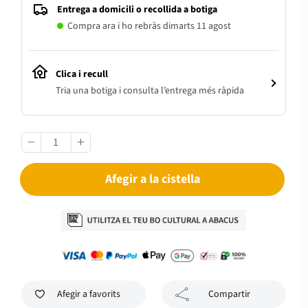
Entrega a domicili o recollida a botiga
Compra ara i ho rebràs dimarts 11 agost
Clica i recull
Tria una botiga i consulta l’entrega més ràpida
Afegir a la cistella
Afegir a favorits
Compartir