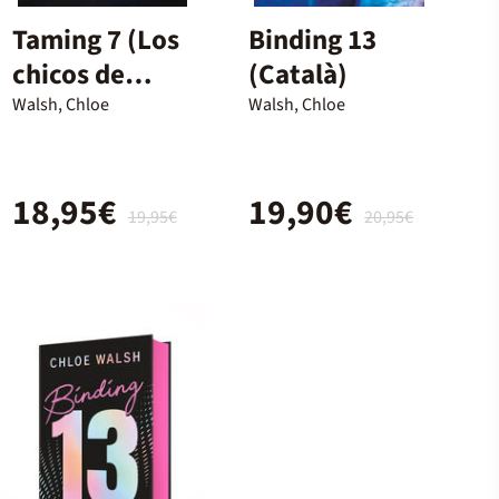
Taming 7 (Los
Binding 13
chicos de
(Català)
Tommen 5)
Walsh, Chloe
Walsh, Chloe
18,95€
19,90€
19,95€
20,95€