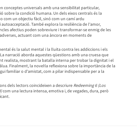
n conceptes universals amb una sensibilitat particular,
xió sobre la condició humana. Un dels eixos centrals és la
o com un objectiu fàcil, sinó com un camí ardu
autoacceptació. També explora la resiliència de l'amor,
ncles afectius poden sobreviure i transformar-se enmig de les
 adverses, actuant com una àncora en moments de
tal és la salut mental i la lluita contra les addiccions i els
 La narració aborda aquestes qüestions amb una cruesa que
realista, mostrant la batalla interna per trobar la dignitat i el
àlua. Finalment, la novel·la reflexiona sobre la importància de la
igui familiar o d'amistat, com a pilar indispensable per a la
ions dels lectors coincideixen a descriure
Redeeming 6 (Los
)
com una lectura intensa, emotiva i, de vegades, dura, però
icant.