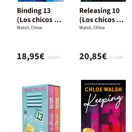
Binding 13
Releasing 10
(Los chicos de
(Los chicos de
Tommen 1)
Tommen 6)
Walsh, Chloe
Walsh, Chloe
18,95€
20,85€
19,95€
21,95€