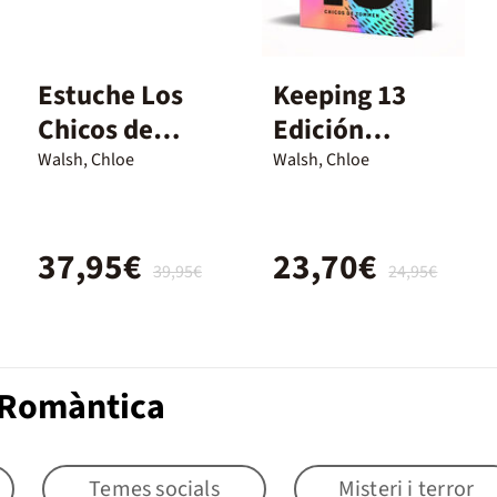
Estuche Los
Keeping 13
Chicos de
Edición
Tommen:
especial (Los
Walsh, Chloe
Walsh, Chloe
Saving 6 y
chicos de
Redeeming 6
Tommen 2)
37,95€
23,70€
(Joey y Aoife)
39,95€
24,95€
 Romàntica
Temes socials
Misteri i terror