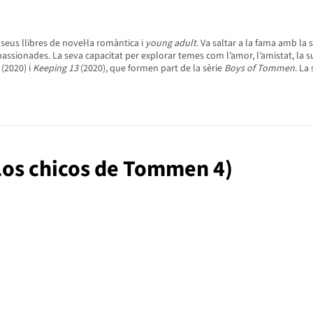
eus llibres de novel·la romàntica i
young adult
. Va saltar a la fama amb la 
passionades. La seva capacitat per explorar temes com l’amor, l’amistat, la 
(2020) i
Keeping 13
(2020), que formen part de la sèrie
Boys of Tommen
. La
(Los chicos de Tommen 4)