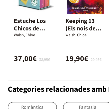
Estuche Los
Keeping 13
Chicos de
(Els nois de
Tommen:
Tommen 2)
Walsh, Chloe
Walsh, Chloe
Binding 13 y
Keeping 13
37,00€
19,90€
(Johnny y
38,95€
20,95€
Shannon)
Categories relacionades amb
Romàntica
Fantasia