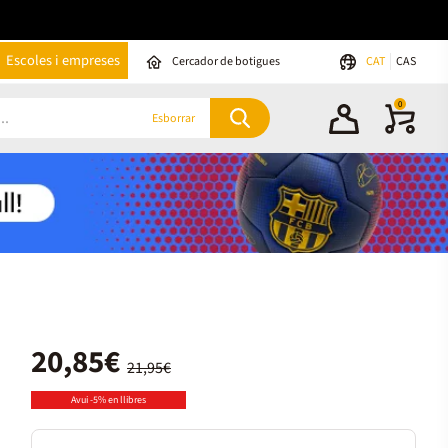
Escoles i empreses
Cercador de botigues
CAT
CAS
0
Esborrar
20,85€
21,95€
Avui -5% en llibres