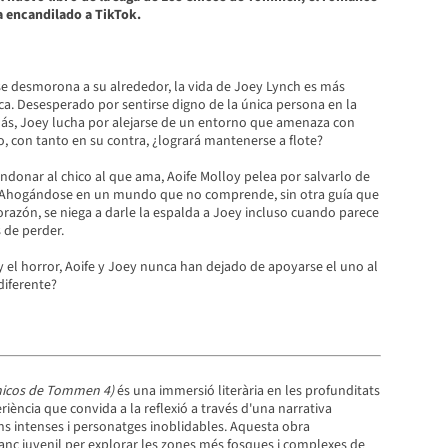
a encandilado a TikTok.
e desmorona a su alrededor, la vida de Joey Lynch es más
a. Desesperado por sentirse digno de la única persona en la
ás, Joey lucha por alejarse de un entorno que amenaza con
o, con tanto en su contra, ¿logrará mantenerse a flote?
ndonar al chico al que ama, Aoife Molloy pelea por salvarlo de
. Ahogándose en un mundo que no comprende, sin otra guía que
orazón, se niega a darle la espalda a Joey incluso cuando parece
 de perder.
y el horror, Aoife y Joey nunca han dejado de apoyarse el uno al
diferente?
hicos de Tommen 4)
és una immersió literària en les profunditats
riència que convida a la reflexió a través d'una narrativa
s intenses i personatges inoblidables. Aquesta obra
anç juvenil per explorar les zones més fosques i complexes de