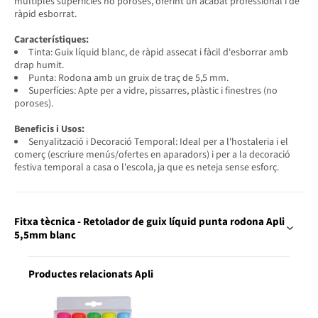
múltiples superfícies no poroses, oferint un acabat professional i de
ràpid esborrat.
Característiques:
Tinta: Guix líquid blanc, de ràpid assecat i fàcil d'esborrar amb
drap humit.
Punta: Rodona amb un gruix de traç de 5,5 mm.
Superfícies: Apte per a vidre, pissarres, plàstic i finestres (no
poroses).
Beneficis i Usos:
Senyalització i Decoració Temporal: Ideal per a l'hostaleria i el
comerç (escriure menús/ofertes en aparadors) i per a la decoració
festiva temporal a casa o l'escola, ja que es neteja sense esforç.
Fitxa tècnica - Retolador de guix líquid punta rodona Apli
5,5mm blanc
Productes relacionats Apli