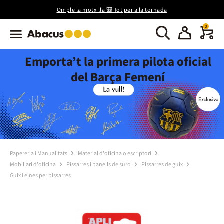
Omple la motxilla 🎒 Tot per a la tornada
0
Emporta’t la primera pilota oficial
del Barça Femení
Papereria i Manualitats
Material d'oficina o escriptori
Mobiliari d'oficina
Pissarres i panells de suro
Pissarres de guix
Guix i eines per pissarres