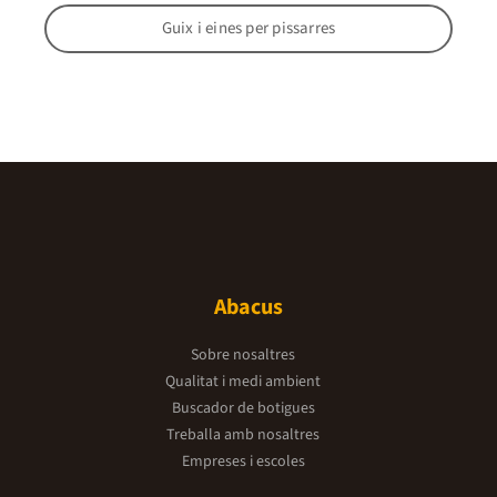
Guix i eines per pissarres
Abacus
Sobre nosaltres
Qualitat i medi ambient
Buscador de botigues
Treballa amb nosaltres
Empreses i escoles