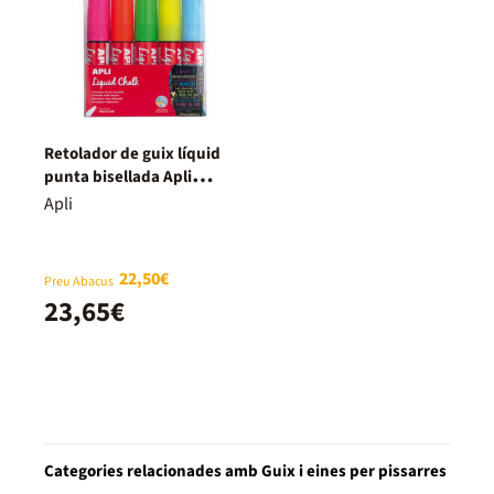
Retolador de guix líquid
punta bisellada Apli
10x15mm colors 5u
Apli
22,50€
Preu Abacus
23,65€
Categories relacionades amb Guix i eines per pissarres