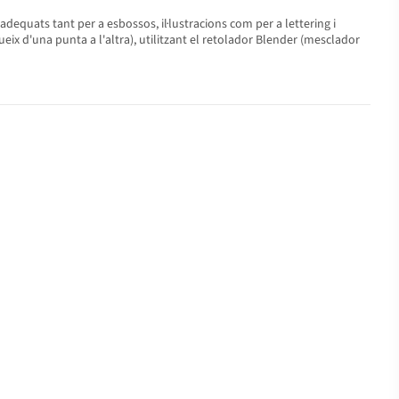
adequats tant per a esbossos, il·lustracions com per a lettering i
ueix d'una punta a l'altra), utilitzant el retolador Blender (mesclador