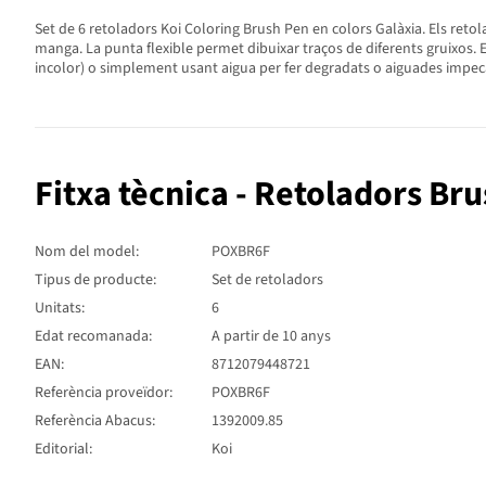
Set de 6 retoladors Koi Coloring Brush Pen en colors Galàxia. Els retola
manga. La punta flexible permet dibuixar traços de diferents gruixos. Es
incolor) o simplement usant aigua per fer degradats o aiguades impecab
Fitxa tècnica - Retoladors Bru
Nom del model:
POXBR6F
Tipus de producte:
Set de retoladors
Unitats:
6
Edat recomanada:
A partir de 10 anys
EAN:
8712079448721
Referència proveïdor:
POXBR6F
Referència Abacus:
1392009.85
Editorial:
Koi