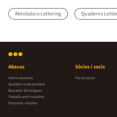
Retoladors Lettering
Quaderns Lette
Abacus
Sòcies i socis
Sobre nosaltres
Fes-te soci/a
Qualitat i medi ambient
Buscador de botigues
Treballa amb nosaltres
Empreses i escoles