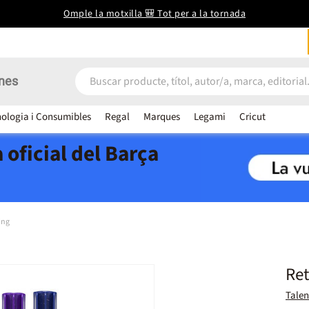
Omple la motxilla 🎒 Tot per a la tornada
nes
ologia i Consumibles
Regal
Marques
Legami
Cricut
 oficial del Barça
ing
Ret
Talen