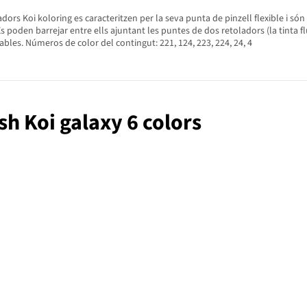
dors Koi koloring es caracteritzen per la seva punta de pinzell flexible i són 
 poden barrejar entre ells ajuntant les puntes de dos retoladors (la tinta fl
les. Números de color del contingut: 221, 124, 223, 224, 24, 4
sh Koi galaxy 6 colors