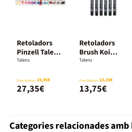
Retoladors
Retoladors
Pinzell Talens
Brush Koi
Ecoline 15
urban 6 colors
Talens
Talens
colors
25,95€
13,10€
Preu Abacus
Preu Abacus
27,35€
13,75€
Categories relacionades amb 