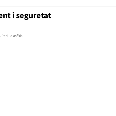
nt i seguretat
erill d'asfíxia.