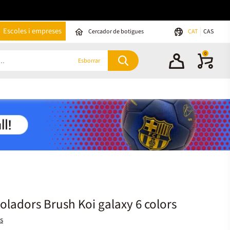
Escoles i empreses
Cercador de botigues
CAT
CAS
0
Esborrar
oladors Brush Koi galaxy 6 colors
s