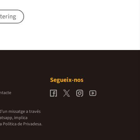
ttering
Segueix-nos
ntacte
d’un missatge a través
atsapp, implica
la
Política de Privadesa.