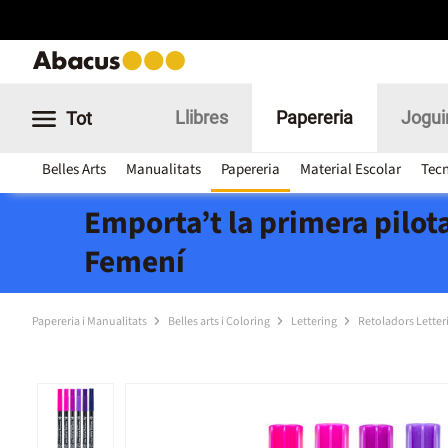
Llibres
Papereria
Jogui
Tot
Belles Arts
Manualitats
Papereria
Material Escolar
Tecn
Emporta’t la primera pilota
Femení
Papereria i Manualitats
Belles arts i Coloring
Lettering
Retoladors Letter