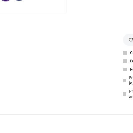
C
E
R
En
jo
Pr
am