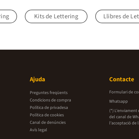
ring
Kits de Lettering
Llibres de Le
Ajuda
Contacte
Formulari de co
Preguntes freqüents
Condicions de compra
Whatsapp
Política de privadesa
(*) L'enviament 
Política de cookies
del canal de Wh
Canal de denúncies
l'acceptació de 
Avís legal