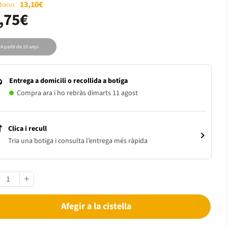
13,10€
Abacus
,75€
A partir de 10 anys
Entrega a domicili o recollida a botiga
Compra ara i ho rebràs dimarts 11 agost
Clica i recull
Tria una botiga i consulta l’entrega més ràpida
Afegir a la cistella