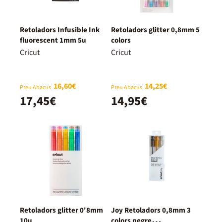
Retoladors Infusible Ink
Retoladors glitter 0,8mm 5
fluorescent 1mm 5u
colors
Cricut
Cricut
16,60€
14,25€
Preu Abacus
Preu Abacus
17,45€
14,95€
Retoladors glitter 0'8mm
Joy Retoladors 0,8mm 3
10u
colors negre