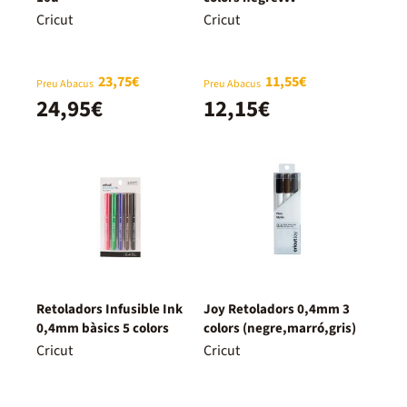
glitter/or/plata
Cricut
Cricut
23,75€
11,55€
Preu Abacus
Preu Abacus
24,95€
12,15€
Retoladors Infusible Ink
Joy Retoladors 0,4mm 3
0,4mm bàsics 5 colors
colors (negre,marró,gris)
Cricut
Cricut