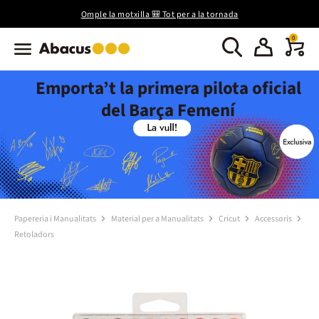
Omple la motxilla 🎒 Tot per a la tornada
0
Emporta’t la primera pilota oficial
del Barça Femení
Papereria i Manualitats
Material per a Manualitats
Cricut
Accessoris
Retoladors