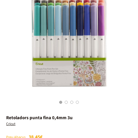
1
2
3
4
Retoladors punta fina 0,4mm 3u
Cricut
38,45€
Preu Abacus