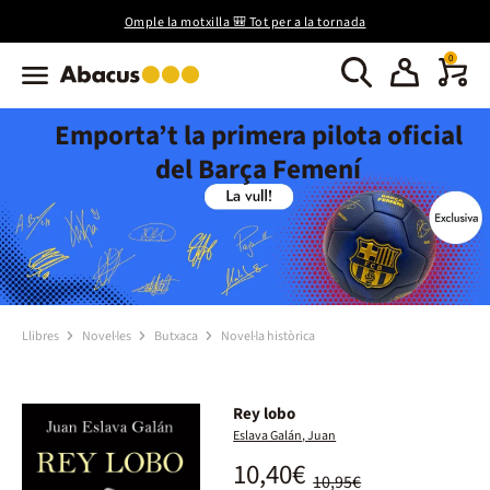
Omple la motxilla 🎒 Tot per a la tornada
0
Emporta’t la primera pilota oficial
del Barça Femení
Llibres
Novel·les
Butxaca
Novel·la històrica
Rey lobo
Eslava Galán, Juan
10,40€
10,95€