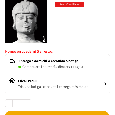
Avui -5% en llibres
Només en queda(n)
5
en estoc
Entrega a domicili o recollida a botiga
Compra ara i ho rebràs dimarts 11 agost
Clica i recull
Tria una botiga i consulta l’entrega més ràpida