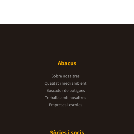
Abacus
Sobre nosaltres
Qualitat i medi ambient
Buscador de botigues
Treballa amb nosaltres
Empreses i escoles
Sòcies i socis