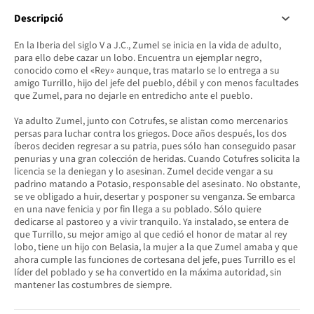
Descripció
En la Iberia del siglo V a J.C., Zumel se inicia en la vida de adulto,
para ello debe cazar un lobo. Encuentra un ejemplar negro,
conocido como el «Rey» aunque, tras matarlo se lo entrega a su
amigo Turrillo, hijo del jefe del pueblo, débil y con menos facultades
que Zumel, para no dejarle en entredicho ante el pueblo.
Ya adulto Zumel, junto con Cotrufes, se alistan como mercenarios
persas para luchar contra los griegos. Doce años después, los dos
íberos deciden regresar a su patria, pues sólo han conseguido pasar
penurias y una gran colección de heridas. Cuando Cotufres solicita la
licencia se la deniegan y lo asesinan. Zumel decide vengar a su
padrino matando a Potasio, responsable del asesinato. No obstante,
se ve obligado a huir, desertar y posponer su venganza. Se embarca
en una nave fenicia y por fin llega a su poblado. Sólo quiere
dedicarse al pastoreo y a vivir tranquilo. Ya instalado, se entera de
que Turrillo, su mejor amigo al que cedió el honor de matar al rey
lobo, tiene un hijo con Belasia, la mujer a la que Zumel amaba y que
ahora cumple las funciones de cortesana del jefe, pues Turrillo es el
líder del poblado y se ha convertido en la máxima autoridad, sin
mantener las costumbres de siempre.