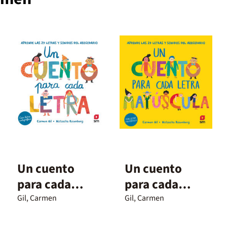
Un cuento
Un cuento
para cada
para cada
letra. Aprende
letra
Gil, Carmen
Gil, Carmen
las 29 letras y
mayúscula