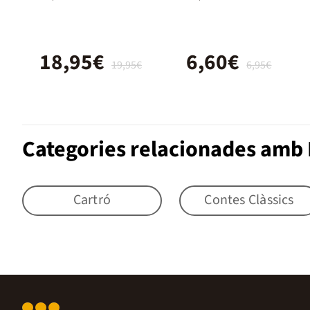
viatge rodó
18,95€
6,60€
19,95€
6,95€
Categories relacionades amb 
Cartró
Contes Clàssics