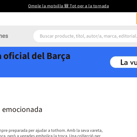
Omple la motxilla 🎒 Tot per a la tornada
nes
 oficial del Barça
da emocionada
empre preparada per ajudar a tothom. Amb la seva vareta,
oca, però a vegades embolica la troca. Una col·lecció per