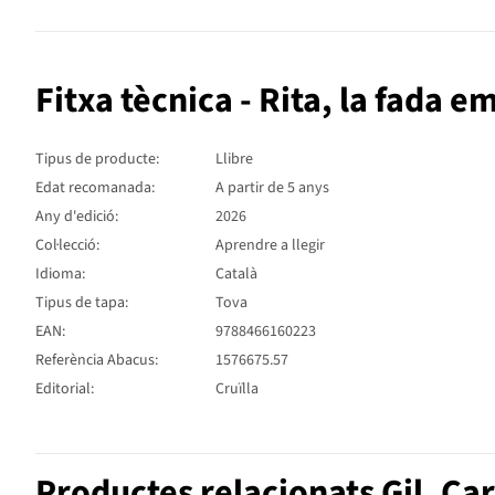
Fitxa tècnica - Rita, la fada 
Tipus de producte:
Llibre
Edat recomanada:
A partir de 5 anys
Any d'edició:
2026
Col·lecció:
Aprendre a llegir
Idioma:
Català
Tipus de tapa:
Tova
EAN:
9788466160223
Referència Abacus:
1576675.57
Editorial:
Cruïlla
Productes relacionats Gil, C