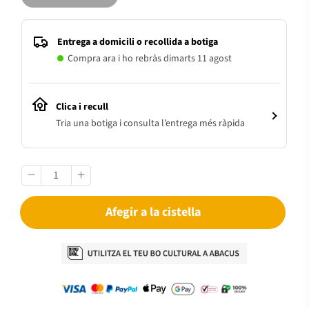
Entrega a domicili o recollida a botiga
Compra ara i ho rebràs dimarts 11 agost
Clica i recull
Tria una botiga i consulta l’entrega més ràpida
Afegir a la cistella