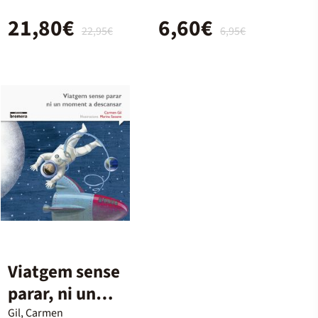
21,80€
6,60€
22,95€
6,95€
Viatgem sense
parar, ni un
moment a
Gil, Carmen