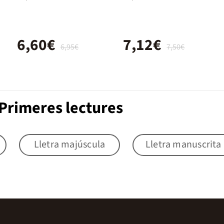
6,60€
7,12€
6,95€
7,50€
Primeres lectures
Lletra majúscula
Lletra manuscrita