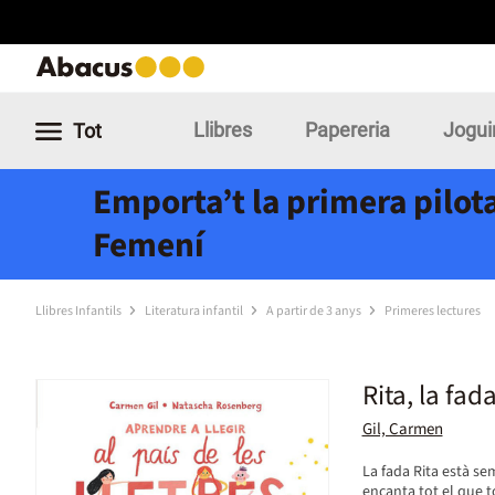
Llibres
Papereria
Jogui
Tot
Emporta’t la primera pilota
Femení
Llibres Infantils
Literatura infantil
A partir de 3 anys
Primeres lectures
Rita, la fa
Gil, Carmen
La fada Rita està s
encanta tot el que t