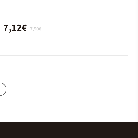
descansar
7,12€
7,50€