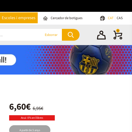
Escoles i empreses
Cercador de botigues
CAT
CAS
0
Esborrar
6,60€
6,95€
Avui -5% en llibres
A partir de 5 anys