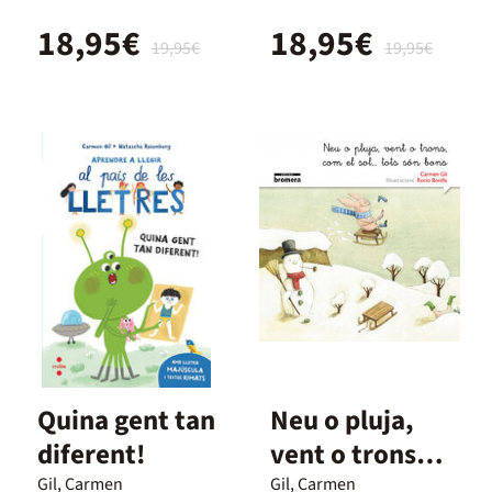
sonidos del
18,95€
18,95€
abecedario
19,95€
19,95€
Quina gent tan
Neu o pluja,
diferent!
vent o trons,
com el sol...
Gil, Carmen
Gil, Carmen