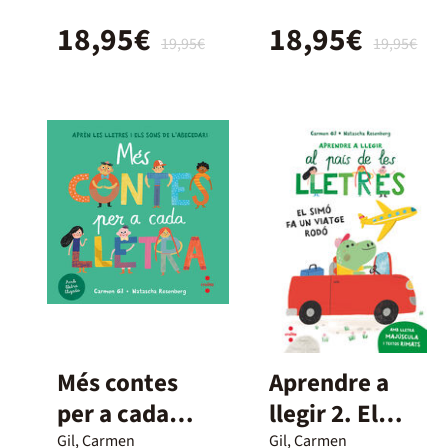
18,95€
18,95€
19,95€
19,95€
Més contes
Aprendre a
per a cada
llegir 2. El
lletra
Simó fa un
Gil, Carmen
Gil, Carmen