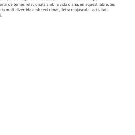
artir de temes relacionats amb la vida diària, en aquest llibre, les
ia molt divertida amb text rimat, lletra majúscula i activitats
ó.