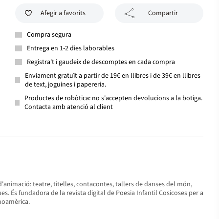
Afegir a favorits
Compartir
Compra segura
Entrega en 1-2 dies laborables
Registra't i gaudeix de descomptes en cada compra
Enviament gratuït a partir de 19€ en llibres i de 39€ en llibres
de text, joguines i papereria.
Productes de robòtica: no s'accepten devolucions a la botiga.
Contacta amb atenció al client
s d'animació: teatre, titelles, contacontes, tallers de danses del món,
ues. És fundadora de la revista digital de Poesia Infantil Cosicoses per a
inoamèrica.