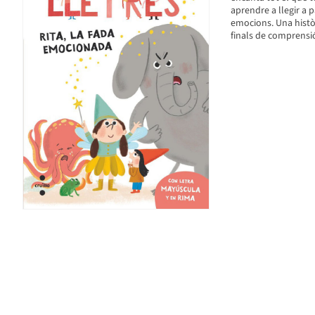
aprendre a llegir a p
emocions. Una històr
finals de comprensi