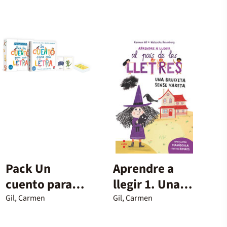
Pack Un
Aprendre a
cuento para
llegir 1. Una
cada letra
bruixeta sense
Gil, Carmen
Gil, Carmen
vareta