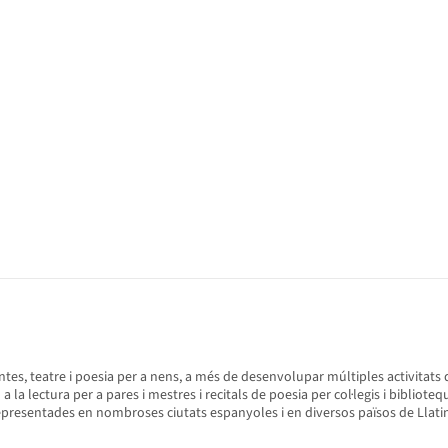
l: contes, teatre i poesia per a nens, a més de desenvolupar múltiples activitat
 la lectura per a pares i mestres i recitals de poesia per col·legis i biblioteq
 representades en nombroses ciutats espanyoles i en diversos països de Llat