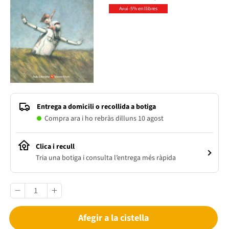
Avui -5% en llibres
Entrega a domicili o recollida a botiga
Compra ara i ho rebràs dilluns 10 agost
Clica i recull
Tria una botiga i consulta l’entrega més ràpida
Afegir a la cistella