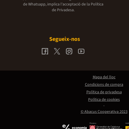
de Whatsapp, implica l'acceptació de la
Política
de Privadesa.
Segueix-nos
Mapa del lloc
Condicions de compra
Política de privadesa
Política de cookies
© Abacus Cooperativa 2023
Promou:
Amb 