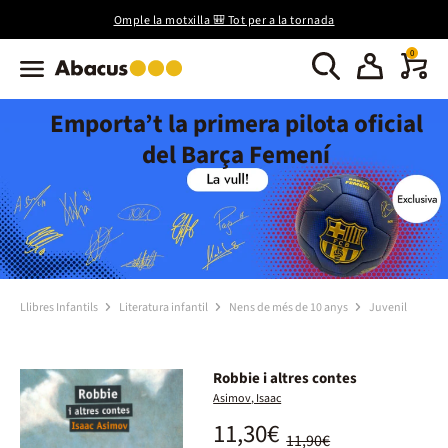
Omple la motxilla 🎒 Tot per a la tornada
0
Emporta’t la primera pilota oficial
del Barça Femení
Llibres Infantils
Literatura infantil
Nens de més de 10 anys
Juvenil
Robbie i altres contes
Asimov, Isaac
11,30€
11,90€