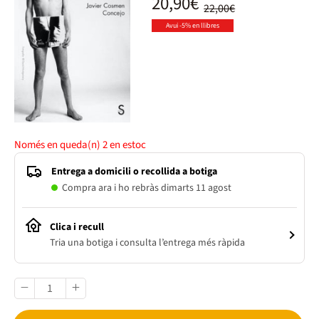
20,90€
22,00€
Avui -5% en llibres
Només en queda(n)
2
en estoc
Entrega a domicili o recollida a botiga
Compra ara i ho rebràs dimarts 11 agost
Clica i recull
Tria una botiga i consulta l’entrega més ràpida