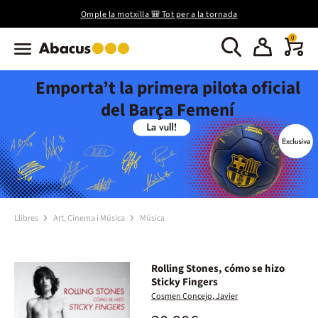
Omple la motxilla 🎒 Tot per a la tornada
0
Emporta’t la primera pilota oficial
del Barça Femení
Llibres
Art, Cinema i Música
Música
Rolling Stones, cómo se hizo
Sticky Fingers
Cosmen Concejo, Javier