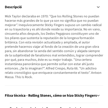
Descripció
Mick Taylor declaraba en 1970: ''Que los Rolling Stones no puedan
hacerse más grandes de lo que ya son no significa que no puedan
mejorar''. Inequívocamente Sticky Fingers supuso un cambio radical
en su trayectoria y es ahí donde reside su importancia. No en vano,
cincuenta años después, los Dedos Pegajosos constituyen uno de
los pilares que sustenta la reputación de la longeva formación
británica. Con esta revisión actualizada y ampliada, el autor
pretende hacernos viajar al fondo de la creación de una gran obra
para, sin abandonar la senda del sentido común y alejada siempre
de la subjetividad de fanatismos mal entendidos, lograr comprender
por qué, para muchos, éste es su mejor trabajo. ''Una certera
instantánea panorámica que permite soñar con estar ahí justo
entonces. ¿Se lo imaginan?''. Alfred Crespo, Ruta 66. ''Un adictivo
relato cronológico que enriquece constantemente el texto''. Antxon
Massa. This Is Rock.
Fitxa tècnica - Rolling Stones, cómo se hizo Sticky Fingers