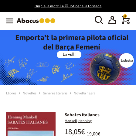
Omple la motxilla 🎒 Tot per a la tornada
0
Emporta’t la primera pilota oficial
del Barça Femení
Llibres
Novel·les
Gèneres literaris
Novel·la negra
Sabates italianes
Mankell, Henning
18,05€
19,00€