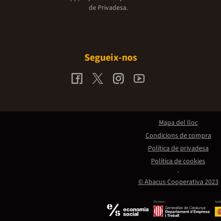
de Privadesa.
Segueix-nos
Mapa del lloc
Condicions de compra
Política de privadesa
Política de cookies
© Abacus Cooperativa 2023
Promou:
Amb 