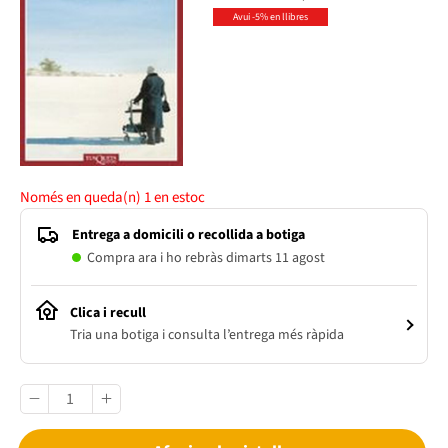
Avui -5% en llibres
Només en queda(n)
1
en estoc
Entrega a domicili o recollida a botiga
Compra ara i ho rebràs dimarts 11 agost
Clica i recull
Tria una botiga i consulta l’entrega més ràpida