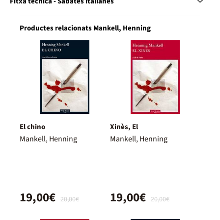
Fitxa tècnica - Sabates italianes
Productes relacionats Mankell, Henning
El chino
Xinès, El
Mankell, Henning
Mankell, Henning
19,00€
19,00€
20,00€
20,00€