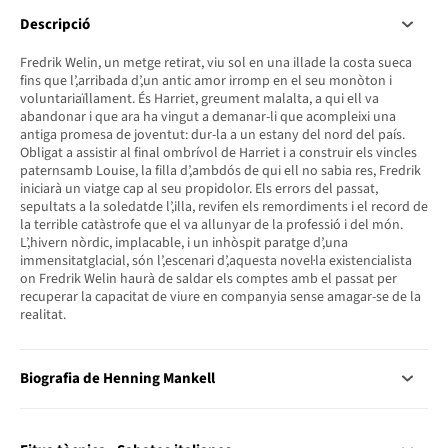
Descripció
Fredrik Welin, un metge retirat, viu sol en una illade la costa sueca
fins que l’,arribada d’,un antic amor irromp en el seu monòton i
voluntariaïllament. És Harriet, greument malalta, a qui ell va
abandonar i que ara ha vingut a demanar-li que acompleixi una
antiga promesa de joventut: dur-la a un estany del nord del país.
Obligat a assistir al final ombrívol de Harriet i a construir els vincles
paternsamb Louise, la filla d’,ambdós de qui ell no sabia res, Fredrik
iniciarà un viatge cap al seu propidolor. Els errors del passat,
sepultats a la soledatde l’,illa, revifen els remordiments i el record de
la terrible catàstrofe que el va allunyar de la professió i del món.
L’,hivern nòrdic, implacable, i un inhòspit paratge d’,una
immensitatglacial, són l’,escenari d’,aquesta novel·la existencialista
on Fredrik Welin haurà de saldar els comptes amb el passat per
recuperar la capacitat de viure en companyia sense amagar-se de la
realitat.
Biografia de Henning Mankell