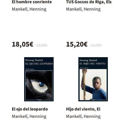
El hombre sonriente
TUS Gossos de Riga, Els
Mankell, Henning
Mankell, Henning
18,05€
15,20€
19,00€
16,00€
El ojo del leopardo
Hijo del viento, El
Mankell, Henning
Mankell, Henning