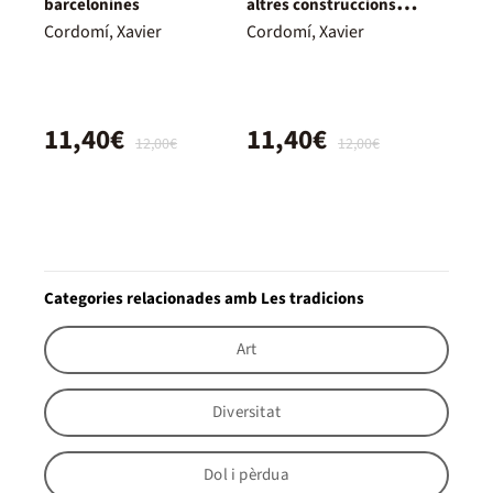
barcelonines
altres construccions
humanes
Cordomí, Xavier
Cordomí, Xavier
11,40€
11,40€
12,00€
12,00€
Categories relacionades amb Les tradicions
Art
Diversitat
Dol i pèrdua