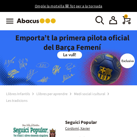
Omple la motxilla 🎒 Tot per a la tornada
0
Emporta’t la primera pilota oficial
del Barça Femení
Llibres Infantils
Llibres per aprendre
Medi social i cultural
Les tradicions
Seguici Popular
Cordomí, Xavier