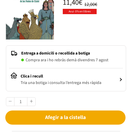
11,40€
12,00€
Avui -5% en llibres
Entrega a domicili o recollida a botiga
Compra ara i ho rebràs demà divendres 7 agost
Clica i recull
Tria una botiga i consulta l’entrega més ràpida
Afegir a la cistella