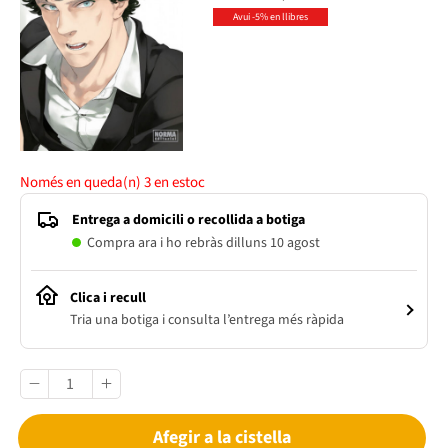
Avui -5% en llibres
Només en queda(n)
3
en estoc
Entrega a domicili o recollida a botiga
Compra ara i ho rebràs dilluns 10 agost
Clica i recull
Tria una botiga i consulta l’entrega més ràpida
Afegir a la cistella