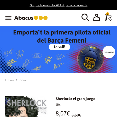
Omple la motxilla 🎒 Tot per a la tornada
0
Emporta’t la primera pilota oficial
del Barça Femení
Llibres
Còmic
Sherlock: el gran juego
Jay
8,07€
8,50€