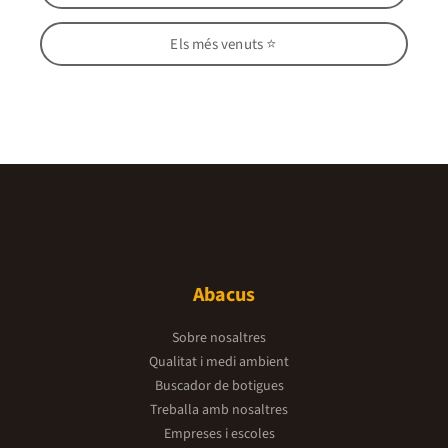
Els més venuts ⭐
Abacus
Sobre nosaltres
Qualitat i medi ambient
Buscador de botigues
Treballa amb nosaltres
Empreses i escoles